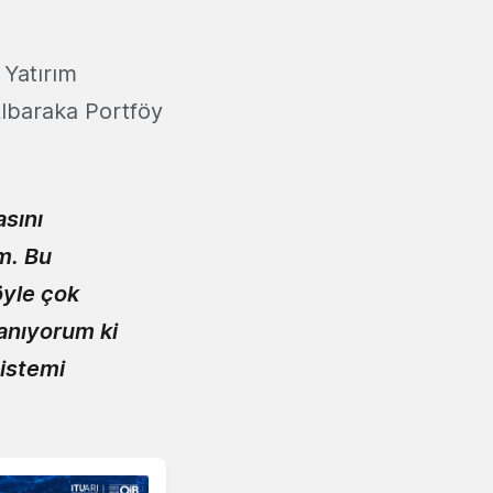
 Yatırım
Albaraka Portföy
asını
m. Bu
öyle çok
anıyorum ki
sistemi