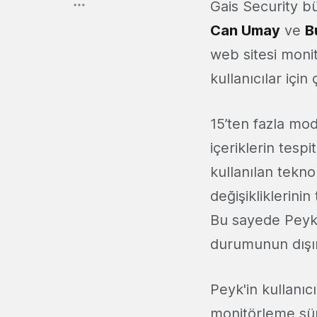
Gais Security bü
Can Umay
ve
B
web sitesi monit
kullanıcılar içi
15’ten fazla mo
içeriklerin tesp
kullanılan tekno
değişikliklerini
Bu sayede Peyk, 
durumunun dışınd
Peyk'in kullanıc
monitörleme süre