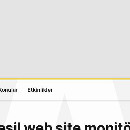
Konular
Etkinlikler
esil web site monit