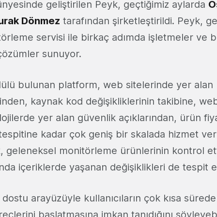
nyesinde geliştirilen Peyk, geçtiğimiz aylarda
O
urak Dönmez
tarafından şirketleştirildi. Peyk, g
örleme servisi ile birkaç adımda işletmeler ve b
n çözümler sunuyor.
dülü bulunan platform, web sitelerinde yer ala
itinden, kaynak kod değişikliklerinin takibine, we
lojilerde yer alan güvenlik açıklarından, ürün fiy
n tespitine kadar çok geniş bir skalada hizmet ve
geleneksel monitörleme ürünlerinin kontrol ettiği
a içeriklerde yaşanan değişiklikleri de tespit e
ı dostu arayüzüyle kullanıcıların çok kısa süred
çlerini başlatmasına imkan tanıdığını söyleyebi