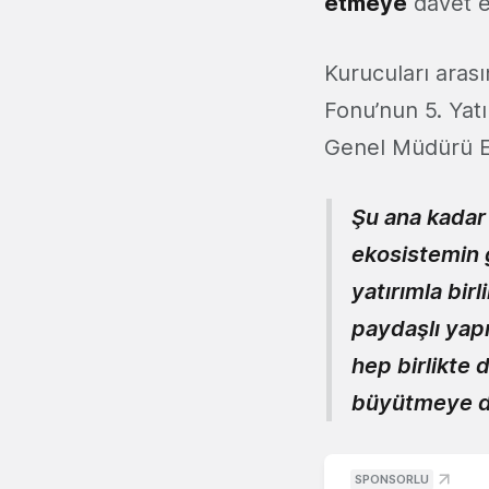
etmeye
davet e
Kurucuları arası
Fonu’nun 5. Yat
Genel Müdürü E
Şu ana kadar 
ekosistemin 
yatırımla bir
paydaşlı yap
hep birlikte 
büyütmeye 
SPONSORLU