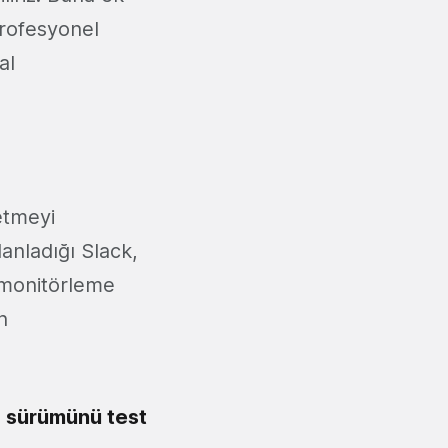
rofesyonel
al
etmeyi
anladığı Slack,
n monitörleme
n
 sürümünü test