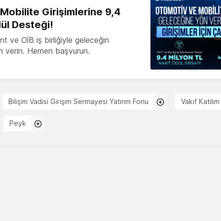
obilite Girişimlerine 9,4
ül Desteği!
 ve OİB iş birliğiyle geleceğin
ön verin. Hemen başvurun.
Bilişim Vadisi Girişim Sermayesi Yatırım Fonu
Vakıf Katılım
Peyk