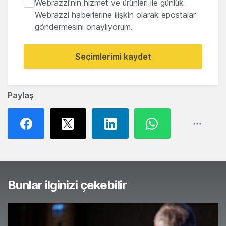
Webrazzi'nin hizmet ve ürünleri ile günlük
Webrazzi haberlerine ilişkin olarak epostalar
göndermesini onaylıyorum.
Seçimlerimi kaydet
Paylaş
Bunlar ilginizi çekebilir