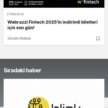
ETKINLIKLER
Webrazzi Fintech 2025'in indirimli biletleri
için son gün!
Gözde Ulukan
Sıradaki haber