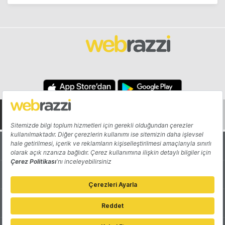
Hakkında
Yazarlar
Katkıda Bulun
Reklam
Girişiminizi Tanıtın
İletişim