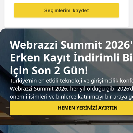
Seçimlerimi kaydet
Paylaş
Sıradaki haber