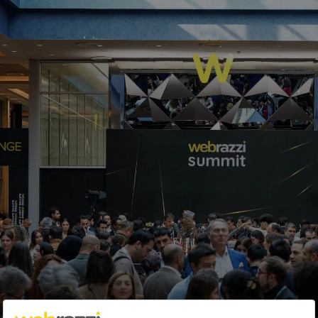
Hybrid-casual türünde oyunlar
geliştiren yerli girişim: POW Games
Arden Papuççiyan