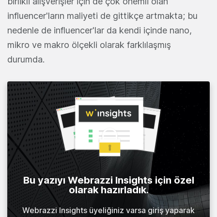
birlikli alışverişler için de çok önemli olan
influencer'ların maliyeti de gittikçe artmakta; bu
nedenle de influencer'lar da kendi içinde nano,
mikro ve makro ölçekli olarak farklılaşmış
durumda.
Bu yazıyı Webrazzi Insights için özel
olarak hazırladık.
Webrazzi Insights üyeliğiniz varsa giriş yaparak