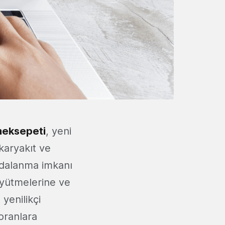
eksepeti
, yeni
akaryakıt ve
ydalanma imkanı
büyütmelerine ve
yenilikçi
toranlara