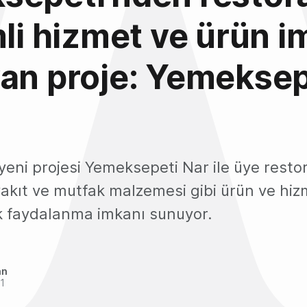
mli hizmet ve ürün i
an proje: Yemeksep
eni projesi Yemeksepeti Nar ile üye restor
yakıt ve mutfak malzemesi gibi ürün ve hi
ak faydalanma imkanı sunuyor.
an
21