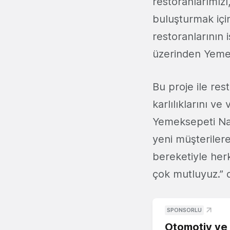
restoranlarımızı
buluşturmak içi
restoranlarının 
üzerinden Yemek
Bu proje ile res
karlılıklarını ve
Yemeksepeti Nar 
yeni müşterilere
bereketiyle her
çok mutluyuz.” 
SPONSORLU
Otomotiv ve M