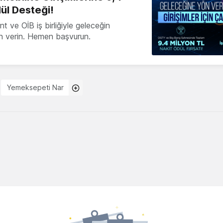
ül Desteği!
 ve OİB iş birliğiyle geleceğin
ön verin. Hemen başvurun.
Yemeksepeti Nar