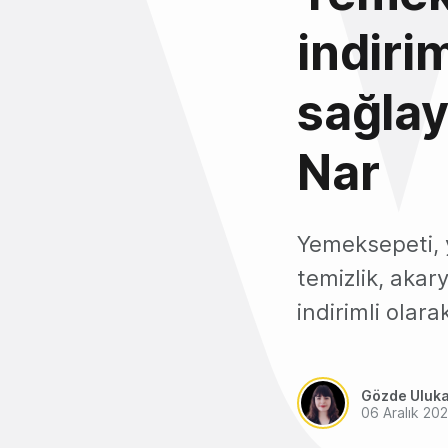
indiri
sağlay
Nar
Yemeksepeti, y
temizlik, akar
indirimli olar
Gözde Uluk
06 Aralık 20