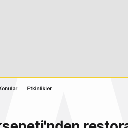
Konular
Etkinlikler
epeti'nden restor