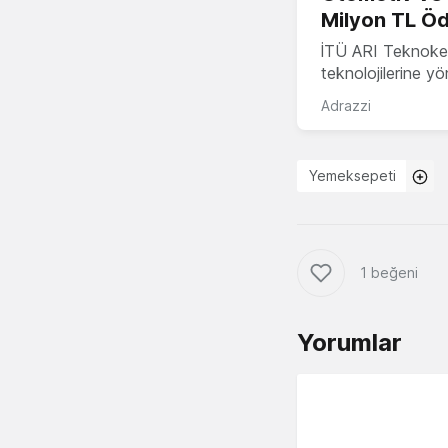
Milyon TL Öd
İTÜ ARI Teknokent
teknolojilerine y
Adrazzi
Yemeksepeti
1 beğeni
Yorumlar