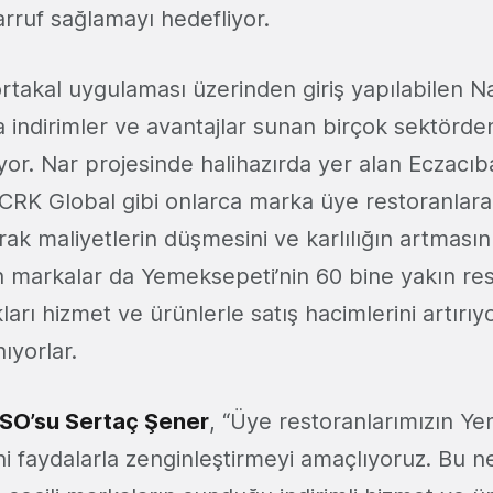
sarruf sağlamayı hedefliyor.
takal uygulaması üzerinden giriş yapılabilen N
a indirimler ve avantajlar sunan birçok sektörd
yor. Nar projesinde halihazırda yer alan Eczacıba
 CRK Global gibi onlarca marka üye restoranlara 
ak maliyetlerin düşmesini ve karlılığın artmasını
an markalar da Yemeksepeti’nin 60 bine yakın res
arı hizmet ve ürünlerle satış hacimlerini artırıy
ıyorlar.
SO’su Sertaç Şener
, “Üye restoranlarımızın Y
i faydalarla zenginleştirmeyi amaçlıyoruz. Bu 