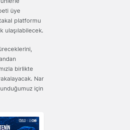
rünlerle
peti üye
rtakal platformu
 ulaşılabilecek.
üreceklerini,
 yandan
ızla birlikte
 yakalayacak. Nar
sunduğumuz için