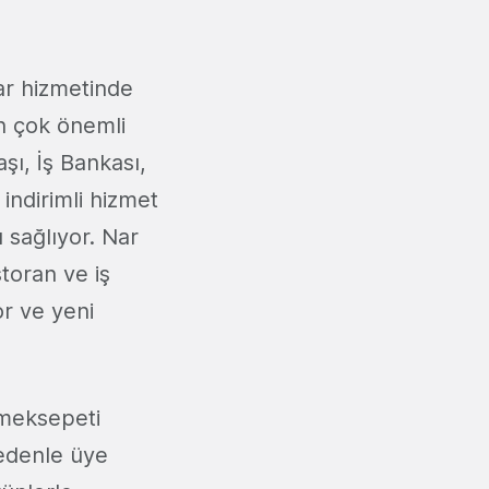
ar hizmetinde
en çok önemli
şı, İş Bankası,
indirimli hizmet
 sağlıyor. Nar
toran ve iş
or ve yeni
emeksepeti
nedenle üye