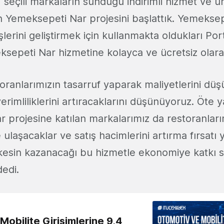
, seçili markaların sunduğu indirimli hizmet ve ü
n Yemeksepeti Nar projesini başlattık. Yemekse
işlerini geliştirmek için kullanmakta oldukları Po
sepeti Nar hizmetine kolayca ve ücretsiz olarak
toranlarımızın tasarruf yaparak maliyetlerini düş
 verimliliklerini artıracaklarını düşünüyoruz. Öte
projesine katılan markalarımız da restoranlarım
 ulaşacaklar ve satış hacimlerini artırma fırsatı
kesin kazanacağı bu hizmetle ekonomiye katkı 
dedi.
obilite Girişimlerine 9,4