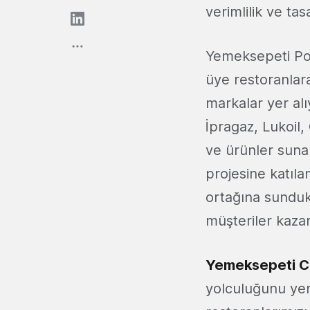
verimlilik ve ta
Yemeksepeti Por
üye restoranlar
markalar yer alı
İpragaz, Lukoil,
ve ürünler sunar
projesine katıl
ortağına sundukl
müşteriler kazan
Yemeksepeti C
yolculuğunu yen