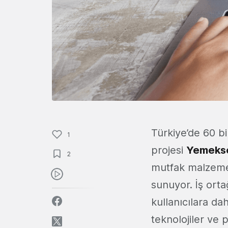
Türkiye’de 60 b
1
projesi
Yemekse
2
mutfak malzemes
sunuyor. İş orta
kullanıcılara da
teknolojiler ve 