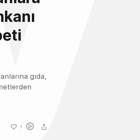
mkanı
eti
anlarına gıda,
zmetlerden
1