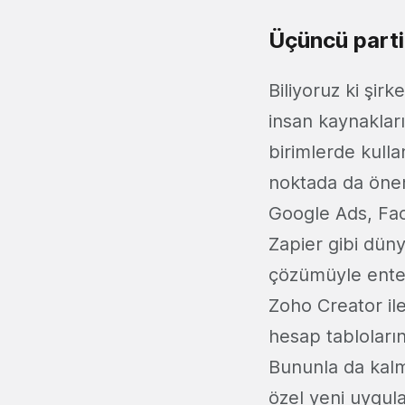
Üçüncü parti
Biliyoruz ki şirke
insan kaynakları,
birimlerde kulla
noktada da öneml
Google Ads, Fac
Zapier gibi dün
çözümüyle enteg
Zoho Creator i
hesap tabloların
Bununla da kalmı
özel yeni uygul