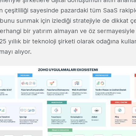
leriyle şirketlere dijital dönüşümün altın anahta
 çeşitliliği sayesinde pazardaki tüm SaaS rakip
 bunu sunmak için izlediği stratejiyle de dikkat ç
rhangi bir yatırım almayan ve öz sermayesiyle k
yıllık bir teknoloji şirketi olarak odağına kullanı
mayı alıyor.