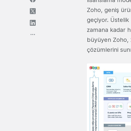
lisanslama model
Zoho, geniş ürün
geçiyor. Üstelik
zamana kadar he
büyüyen Zoho, 25 
çözümlerini sun