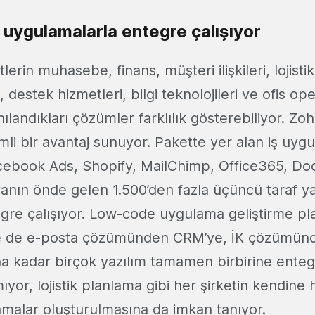
 uygulamalarla entegre çalışıyor
tlerin muhasebe, finans, müşteri ilişkileri, lojistik,
 destek hizmetleri, bilgi teknolojileri ve ofis op
nılandıkları çözümler farklılık gösterebiliyor. Z
i bir avantaj sunuyor. Pakette yer alan iş uygu
ebook Ads, Shopify, MailChimp, Office365, Doc
yanın önde gelen 1.500’den fazla üçüncü taraf ya
re çalışıyor. Low-code uygulama geliştirme pl
le de e-posta çözümünden CRM’ye, İK çözümünd
a kadar birçok yazılım tamamen birbirine entegr
yor, lojistik planlama gibi her şirketin kendine h
amalar oluşturulmasına da imkan tanıyor.