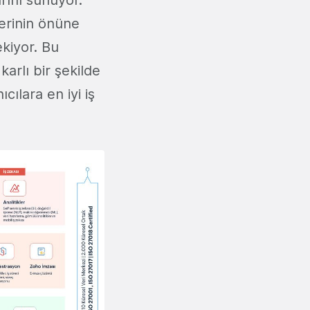
rını sunuyor.
lerinin önüne
ekiyor. Bu
arlı bir şekilde
cılara en iyi iş