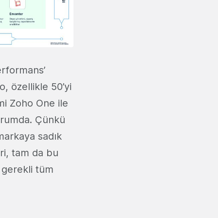
performans’
, özellikle 50’yi
mi Zoho One ile
durumda. Çünkü
 markaya sadık
eri, tam da bu
 gerekli tüm