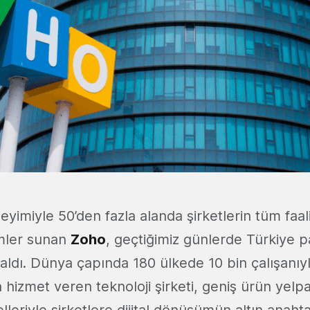
neyimiyle 50’den fazla alanda şirketlerin tüm faal
ümler sunan
Zoho
, geçtiğimiz günlerde Türkiye p
aldı. Dünya çapında 180 ülkede 10 bin çalışanıy
a hizmet veren teknoloji şirketi, geniş ürün yel