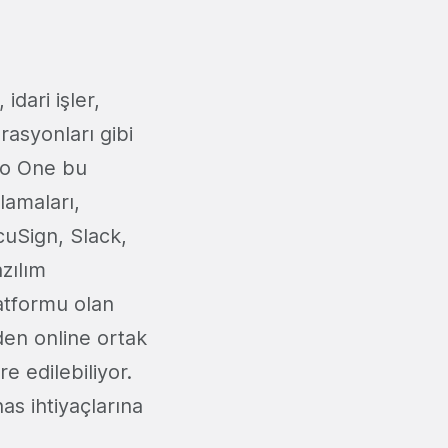
 idari işler,
erasyonları gibi
oho One bu
lamaları,
uSign, Slack,
zılım
atformu olan
en online ortak
e edilebiliyor.
as ihtiyaçlarına