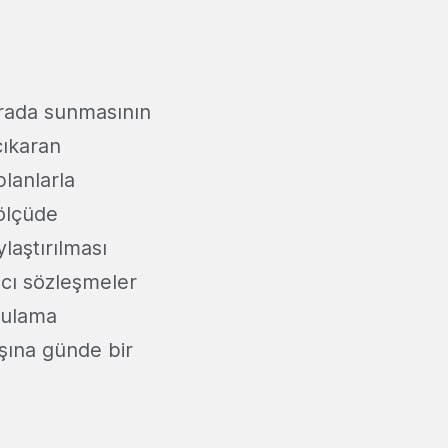
arada sunmasının
çıkaran
lanlarla
 ölçüde
aştırılması
cı sözleşmeler
gulama
şına günde bir