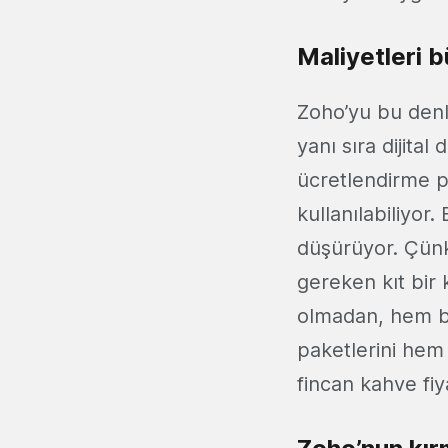
Maliyetleri 
Zoho’yu bu denl
yanı sıra dijita
ücretlendirme p
kullanılabiliyor
düşürüyor. Çünk
gereken kıt bir
olmadan, hem b
paketlerini hem
fincan kahve fiya