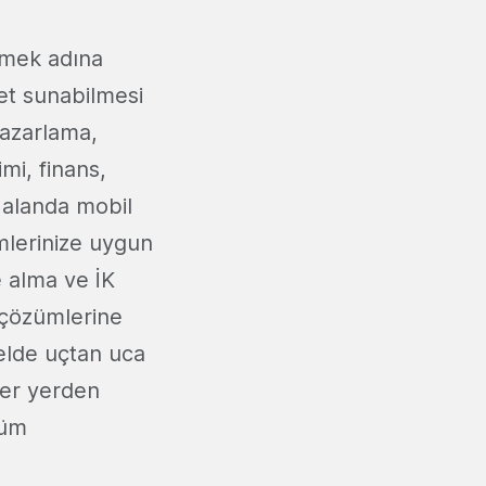
irmek adına
et sunabilmesi
pazarlama,
mi, finans,
a alanda mobil
mlerinize uygun
e alma ve İK
p çözümlerine
elde uçtan uca
 her yerden
tüm