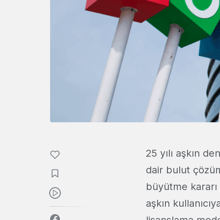
25 yılı aşkın de
dair bulut çöz
büyütme kararı 
aşkın kullanıcıy