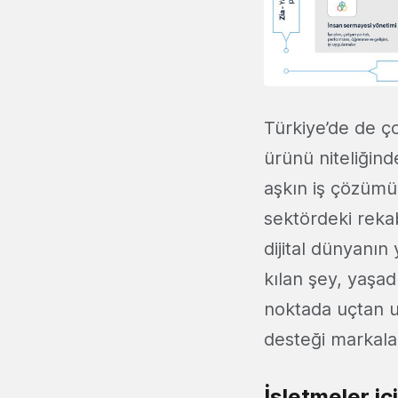
Türkiye’de de ço
ürünü niteliğind
aşkın iş çözümü
sektördeki reka
dijital dünyanın
kılan şey, yaşad
noktada uçtan u
desteği markala
İşletmeler iç