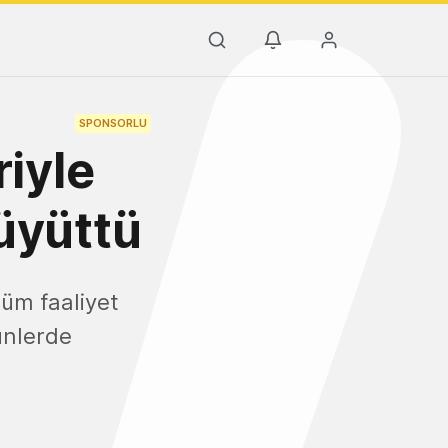
SPONSORLU
iyle
üyüttü
tüm faaliyet
ünlerde