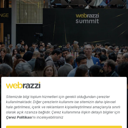
şirketi McAfee'yi 14 milyar dolara satın
aldı
Gözde Ulukan
Hakkında
Yazarlar
Katkıda Bulun
Reklam