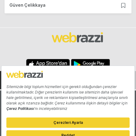
Güven Çelikkaya
Hakkında
Yazarlar
Katkıda Bulun
Reklam
Girişiminizi Tanıtın
İletişim