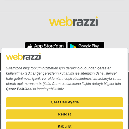
Hakkında
Yazarlar
Katkıda Bulun
Reklam
Girişiminizi Tanıtın
İletişim