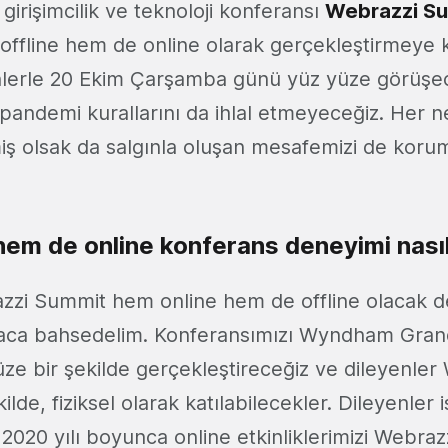
 girişimcilik ve teknoloji konferansı
Webrazzi S
fline hem de online olarak gerçekleştirmeye k
nlerle 20 Ekim Çarşamba günü yüz yüze görüşe
andemi kurallarını da ihlal etmeyeceğiz. Her n
emiş olsak da salgınla oluşan mesafemizi de koru
hem de online konferans deneyimi nası
zzi Summit hem online hem de offline olacak d
saca bahsedelim. Konferansımızı Wyndham Gran
üze bir şekilde gerçekleştireceğiz ve dileyenler
lde, fiziksel olarak katılabilecekler. Dileyenler i
2020 yılı boyunca online etkinliklerimizi Webrazzi