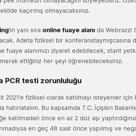
 da pek mümkün olmayacağını söyleyebiliriz. Öze
şekilde kaçırmış olmayacaksınız.
ing
'in yanı sıra
online fuaye alanı
da Webrazzi S
lacak. Adeta fiziksel bir konferanstaymışcasına di
ne fuaye alanımızı ziyaret edebilecek, stant yetkil
merak ettiğiniz her şeyi öğrenebileceksiniz.
ya PCR testi zorunluluğu
2021'e fiziksel olarak katılmayı isteyenler için 
 hatırlatalım. Bu kapsamda T.C. İçişleri Bakanlı
iğe katılmadan önce en az 2 doz aşı yaptırdığınız
olunmadıysa en geç 48 saat önce yapılmış ve neg