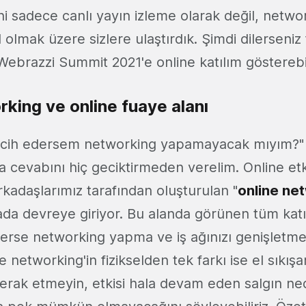
ni sadece canlı yayın izleme olarak değil, networ
 olmak üzere sizlere ulaştırdık. Şimdi dilerseniz 
ebrazzi Summit 2021'e online katılım gösterebili
rking ve online fuaye alanı
tercih edersem networking yapamayacak mıyım?" 
a cevabını hiç geciktirmeden verelim. Online etk
rkadaşlarımız tarafından oluşturulan "
online ne
da devreye giriyor. Bu alanda görünen tüm katıl
isterse networking yapma ve iş ağınızı genişletm
ne networking'in fizikselden tek farkı ise el sıkı
rak etmeyin, etkisi hala devam eden salgın n