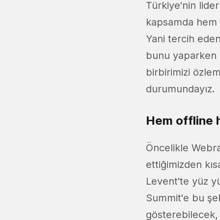
Türkiye'nin lider
kapsamda hem of
Yani tercih ede
bunu yaparken p
birbirimizi özl
durumundayız.
Hem offline 
Öncelikle Webra
ettiğimizden kı
Levent'te yüz y
Summit'e bu şeki
gösterebilecek, 