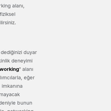
king alanı,
fiziksel
rsiniz.
dediğinizi duyar
inlik deneyimi
tworking
" alanı
ımcılarla, eğer
e imkanına
şamayacak
edeniyle bunun