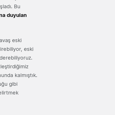
şladı. Bu
ana duyulan
avaş eski
ebiliyor, eski
derebiliyoruz.
leştirdiğimiz
unda kalmıştık.
uğu gibi
elirtmek