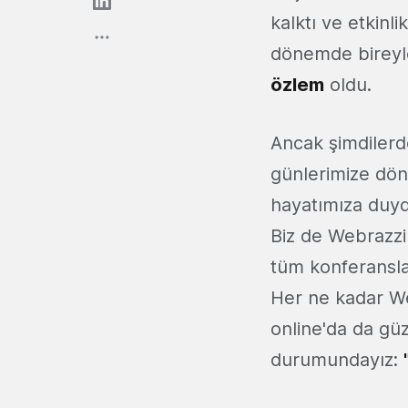
kalktı ve etkinl
dönemde bireyl
özlem
oldu.
Ancak şimdilerd
günlerimize dönm
hayatımıza duyd
Biz de Webrazzi 
tüm konferansla
Her ne kadar We
online'da da güz
durumundayız: