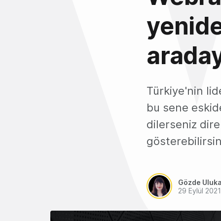
yenide
araday
Türkiye'nin li
bu sene eskide
dilerseniz dir
gösterebilirsin
Gözde Uluk
29 Eylül 2021