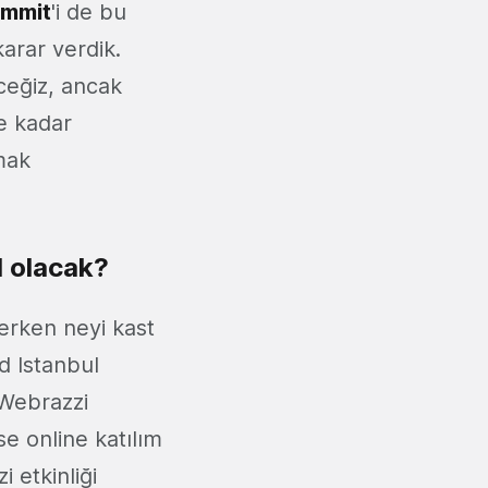
ummit
'i de bu
arar verdik.
ceğiz, ancak
e kadar
mak
l olacak?
erken neyi kast
d Istanbul
 Webrazzi
se online katılım
 etkinliği