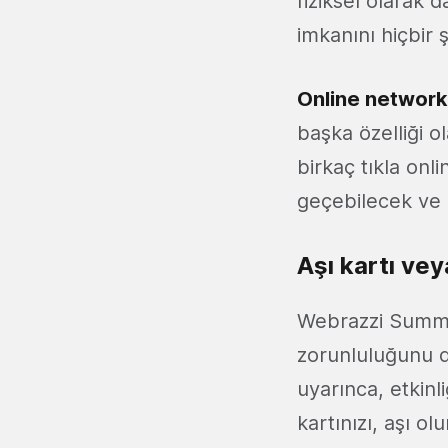
fiziksel olarak
imkanını hiçbir 
Online network
başka özelliği o
birkaç tıkla onli
geçebilecek ve 
Aşı kartı ve
Webrazzi Summit 
zorunluluğunu da
uyarınca, etkinl
kartınızı, aşı 