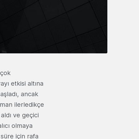
rçok
yı etkisi altına
başladı, ancak
man ilerledikçe
aldı ve geçici
lıcı olmaya
 süre için rafa