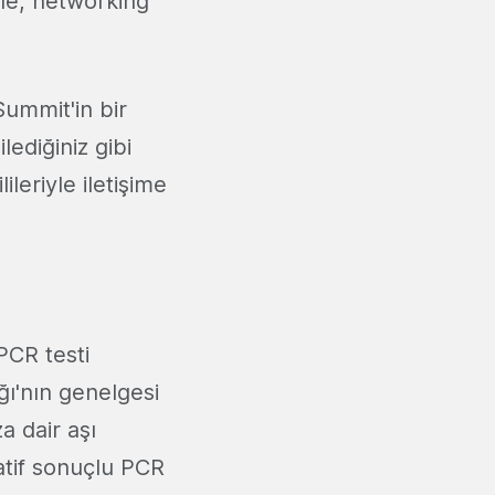
tle, networking
ummit'in bir
lediğiniz gibi
ileriyle iletişime
PCR testi
ğı'nın genelgesi
a dair aşı
atif sonuçlu PCR