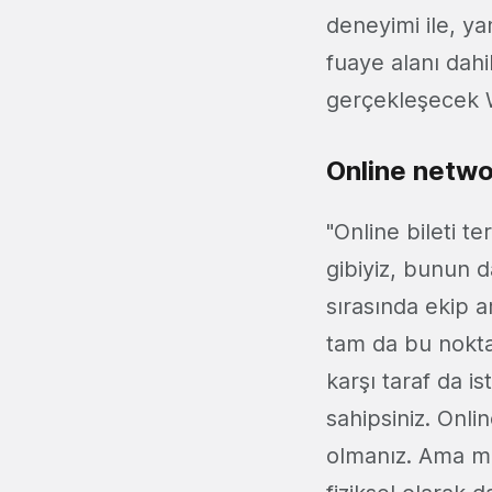
deneyimi ile, ya
fuaye alanı dahil
gerçekleşecek W
Online netwo
"Online bileti 
gibiyiz, bunun d
sırasında ekip a
tam da bu nokta
karşı taraf da 
sahipsiniz. Onli
olmanız. Ama me