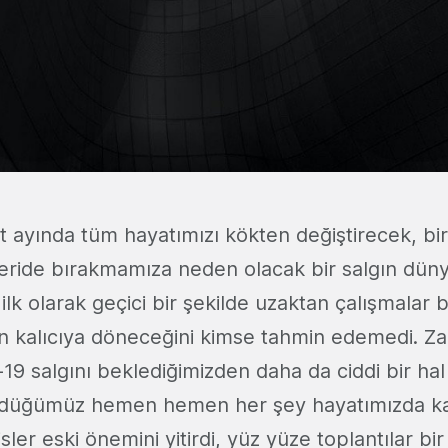
rt ayında tüm hayatımızı kökten değiştirecek, bi
geride bırakmamıza neden olacak bir salgın dünya
 ilk olarak geçici bir şekilde uzaktan çalışmalar 
in kalıcıya döneceğini kimse tahmin edemedi. Za
19 salgını beklediğimizden daha da ciddi bir hal 
ndüğümüz hemen hemen her şey hayatımızda ka
isler eski önemini yitirdi, yüz yüze toplantılar bir