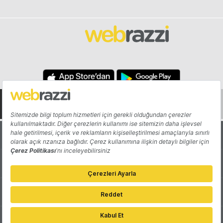
Hakkında
Yazarlar
Katkıda Bulun
Reklam
Girişiminizi Tanıtın
İletişim
Çerez Tercihleri
Gizlilik Politikası