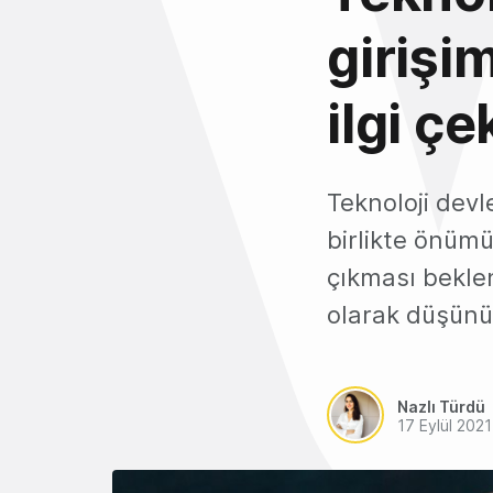
girişi
ilgi çe
Teknoloji devl
birlikte önümü
çıkması beklen
olarak düşünü
Nazlı Türdü
17 Eylül 2021