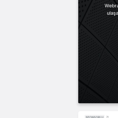
Webraz
ulaş
SPONSORLU