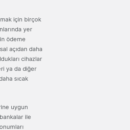
rmak için birçok
anlarında yer
için ödeme
nsal açıdan daha
dukları cihazlar
ri ya da diğer
 daha sıcak
erine uygun
ankalar ile
 konumları