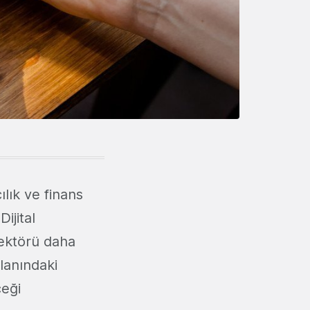
lık ve finans
ijital
sektörü daha
alanındaki
ceği