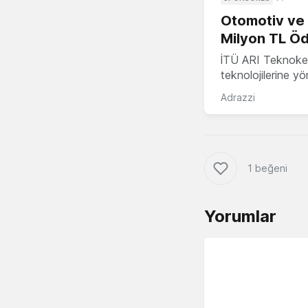
Otomotiv ve M
Milyon TL Öd
İTÜ ARI Teknokent
teknolojilerine y
Adrazzi
1 beğeni
Yorumlar