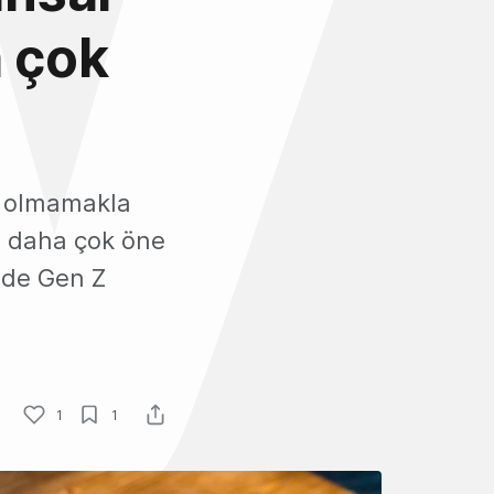
a çok
ni olmamakla
de daha çok öne
i de Gen Z
1
1