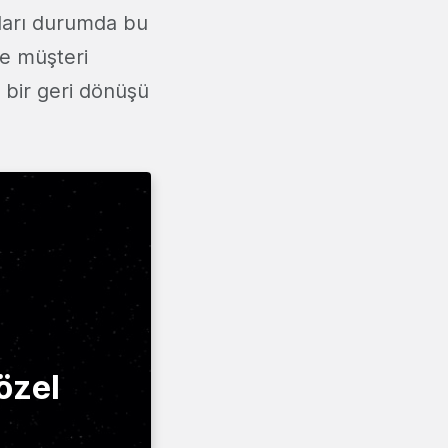
kları durumda bu
le müşteri
 bir geri dönüşü
özel