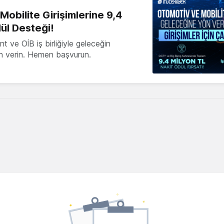
obilite Girişimlerine 9,4
ül Desteği!
 ve OİB iş birliğiyle geleceğin
ön verin. Hemen başvurun.