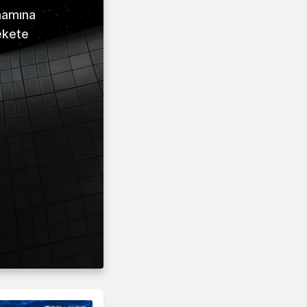
amamına
ekete