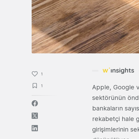
1
1
Apple, Google v
sektörünün önde 
bankaların sayıs
rekabetçi hale g
girişimlerinin s