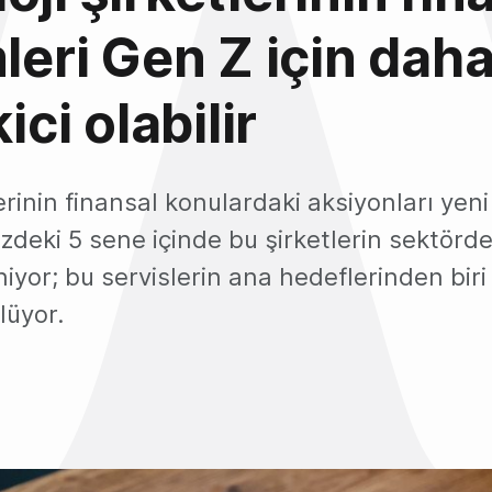
mleri Gen Z için dah
kici olabilir
erinin finansal konulardaki aksiyonları ye
zdeki 5 sene içinde bu şirketlerin sektör
iyor; bu servislerin ana hedeflerinden bir
lüyor.