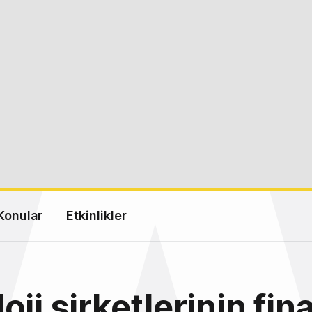
Konular
Etkinlikler
oji şirketlerinin fin