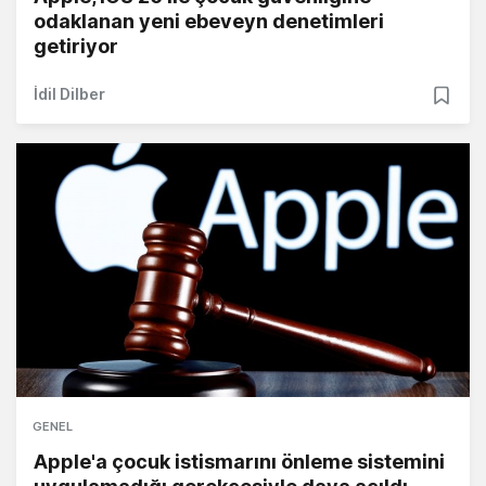
odaklanan yeni ebeveyn denetimleri
getiriyor
İdil Dilber
GENEL
Apple'a çocuk istismarını önleme sistemini