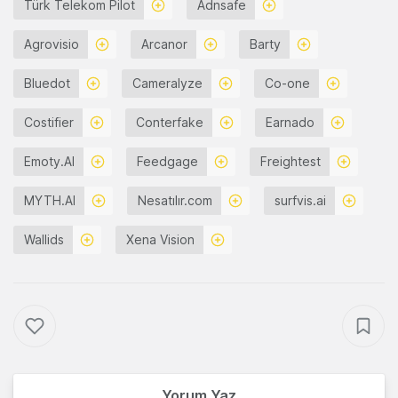
Türk Telekom Pilot
Adnsafe
Agrovisio
Arcanor
Barty
Bluedot
Cameralyze
Co-one
Costifier
Conterfake
Earnado
Emoty.AI
Feedgage
Freightest
MYTH.AI
Nesatılır.com
surfvis.ai
Wallids
Xena Vision
Yorum Yaz