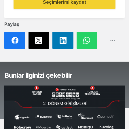
Seçimlerimi kaydet
Paylaş
Bunlar ilginizi çekebilir