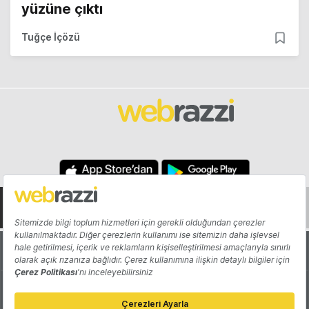
yüzüne çıktı
Tuğçe İçözü
Hakkında
Yazarlar
Katkıda Bulun
Reklam