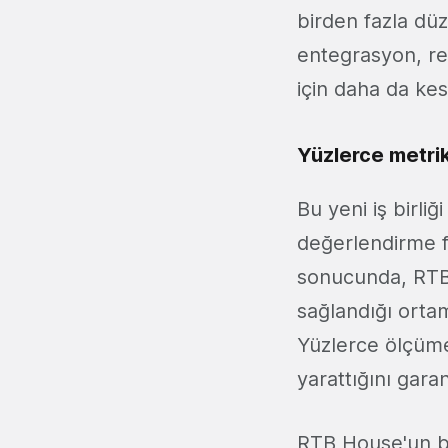
birden fazla dü
entegrasyon, re
için daha da ke
Yüzlerce metri
Bu yeni iş birli
değerlendirme fı
sonucunda, RTB
sağlandığı orta
Yüzlerce ölçüme
yarattığını garan
RTB House'un bi