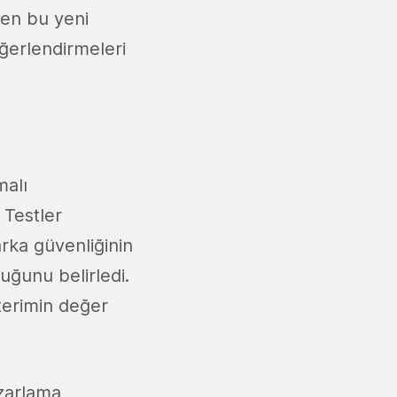
şen bu yeni
ğerlendirmeleri
malı
 Testler
ka güvenliğinin
uğunu belirledi.
terimin değer
azarlama