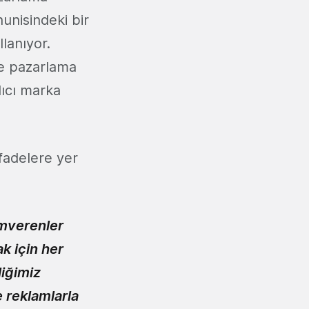
hunisindeki bir
lanıyor.
de pazarlama
lıcı marka
fadelere yer
mverenler
k için her
liğimiz
e reklamlarla