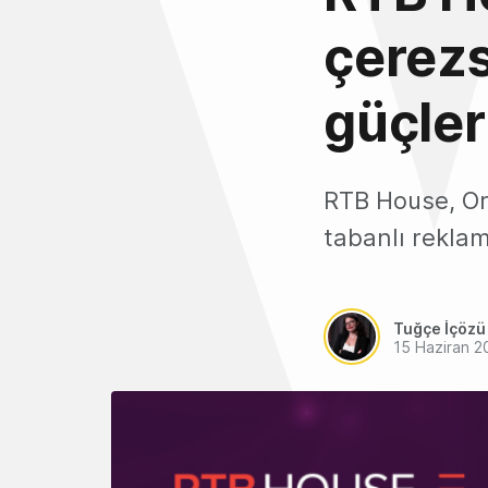
çerezs
güçleri
RTB House, Or
tabanlı reklamc
Tuğçe İçözü
15 Haziran 2