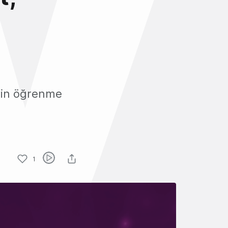
rin öğrenme
1