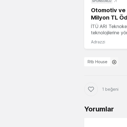
SPONSORLU
Otomotiv ve M
Milyon TL Öd
İTÜ ARI Teknokent
teknolojilerine y
Adrazzi
Rtb House
1 beğeni
Yorumlar