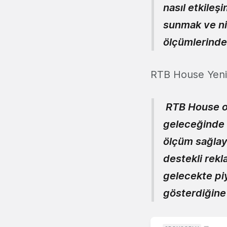
nasıl etkile
sunmak ve nih
ölçümlerinden
RTB House Yeni 
RTB House ola
geleceğinde 
ölçüm sağlayı
destekli rek
gelecekte pi
gösterdiğine