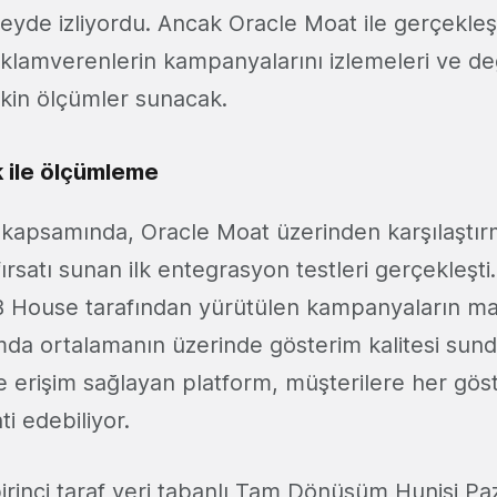
zeyde izliyordu. Ancak Oracle Moat ile gerçekle
klamverenlerin kampanyalarını izlemeleri ve de
skin ölçümler sunacak.
k ile ölçümleme
ği kapsamında, Oracle Moat üzerinden karşılaştır
rsatı sunan ilk entegrasyon testleri gerçekleşti.
 House tarafından yürütülen kampanyaların mar
mda ortalamanın üzerinde gösterim kalitesi sund
 erişim sağlayan platform, müşterilere her gös
ti edebiliyor.
rinci taraf veri tabanlı Tam Dönüşüm Hunisi P