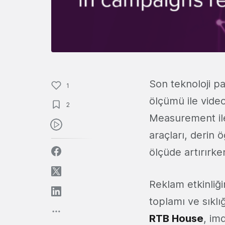
Son teknoloji 
1
ölçümü ile vide
2
Measurement ile 
araçları, derin
ölçüde artırırken
Reklam etkinliği
toplamı ve sıklı
RTB House
, im