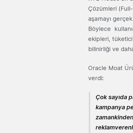
Çözümleri (Full-
aşamayı gerçek 
Böylece kullanıc
ekipleri, tüketi
bilinirliği ve da
Oracle Moat Ürü
verdi:
Çok sayıda p
kampanya per
zamankinden d
reklamverenle