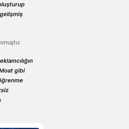
oluşturup
 gelişmiş
konuştu:
eklamcılığın
Moat gibi
n öğrenme
zsiz
s