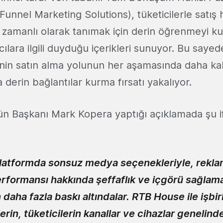
Funnel Marketing Solutions), tüketicilerle satış 
zamanlı olarak tanımak için derin öğrenmeyi kul
ılara ilgili duyduğu içerikleri sunuyor. Bu saye
cinin satın alma yolunun her aşamasında daha ka
ha derin bağlantılar kurma fırsatı yakalıyor.
n Başkanı Mark Kopera yaptığı açıklamada şu i
latformda sonsuz medya seçenekleriyle, rekla
formansı hakkında şeffaflık ve içgörü sağlama
aha fazla baskı altındalar. RTB House ile işbir
rin, tüketicilerin kanallar ve cihazlar genelind