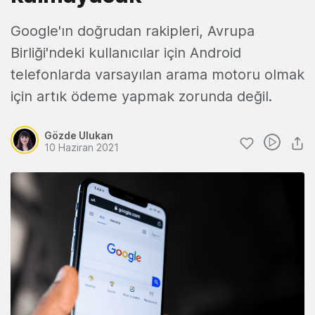
Google'ın doğrudan rakipleri, Avrupa
Birliği'ndeki kullanıcılar için Android
telefonlarda varsayılan arama motoru olmak
için artık ödeme yapmak zorunda değil.
Gözde Ulukan
10 Haziran 2021