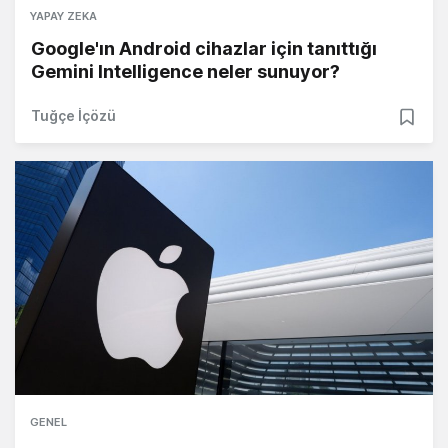
YAPAY ZEKA
Google'ın Android cihazlar için tanıttığı
Gemini Intelligence neler sunuyor?
Tuğçe İçözü
GENEL