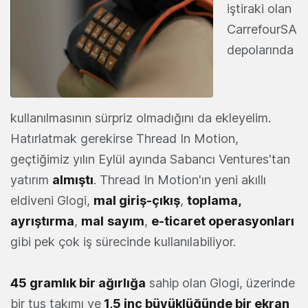
iştiraki olan
CarrefourSA
depolarında
kullanılmasının sürpriz olmadığını da ekleyelim.
Hatırlatmak gerekirse Thread In Motion,
geçtiğimiz yılın Eylül ayında Sabancı Ventures'tan
yatırım
almıştı
. Thread In Motion'ın yeni akıllı
eldiveni Glogi,
mal giriş-çıkış
,
toplama,
ayrıştırma
,
mal
sayım
,
e-ticaret operasyonları
gibi pek çok iş sürecinde kullanılabiliyor.
45 gramlık bir ağırlığa
sahip olan Glogi, üzerinde
bir tuş takımı ve
1,5 inç büyüklüğünde bir ekran