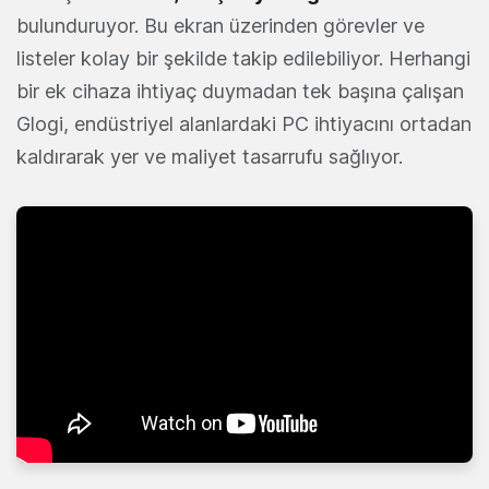
bulunduruyor. Bu ekran üzerinden görevler ve
listeler kolay bir şekilde takip edilebiliyor. Herhangi
bir ek cihaza ihtiyaç duymadan tek başına çalışan
Glogi, endüstriyel alanlardaki PC ihtiyacını ortadan
kaldırarak yer ve maliyet tasarrufu sağlıyor.