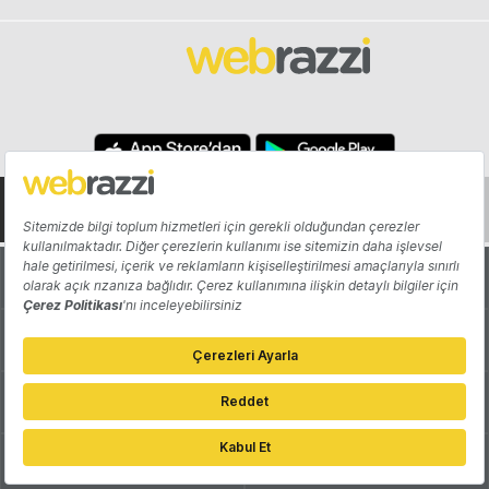
Hakkında
Yazarlar
Katkıda Bulun
Reklam
Girişiminizi Tanıtın
İletişim
Çerez Tercihleri
Gizlilik Politikası