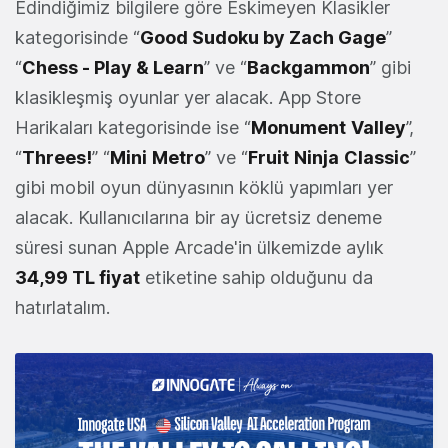
Edindiğimiz bilgilere göre Eskimeyen Klasikler
kategorisinde “
Good Sudoku by Zach Gage
”
“
Chess - Play & Learn
” ve “
Backgammon
” gibi
klasikleşmiş oyunlar yer alacak. App Store
Harikaları kategorisinde ise “
Monument
Valley
”,
“
Threes!
” “
Mini
Metro
” ve “
Fruit
Ninja
Classic
”
gibi mobil oyun dünyasının köklü yapımları yer
alacak. Kullanıcılarına bir ay ücretsiz deneme
süresi sunan Apple Arcade'in ülkemizde aylık
34,99 TL fiyat
etiketine sahip olduğunu da
hatırlatalım.