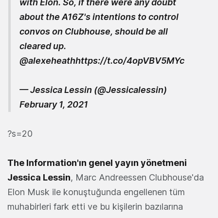
with Elon. So, if there were any doubt
about the A16Z's intentions to control
convos on Clubhouse, should be all
cleared up.
@alexeheath
https://t.co/4opVBV5MYc
— Jessica Lessin (@Jessicalessin)
February 1, 2021
?s=20
The Information'ın genel yayın yönetmeni
Jessica Lessin
, Marc Andreessen Clubhouse'da
Elon Musk ile konuştuğunda engellenen tüm
muhabirleri fark etti ve bu kişilerin bazılarına