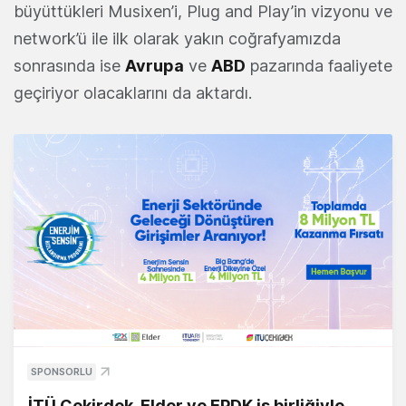
büyüttükleri Musixen’i, Plug and Play’in vizyonu ve
network’ü ile ilk olarak yakın coğrafyamızda
sonrasında ise
Avrupa
ve
ABD
pazarında faaliyete
geçiriyor olacaklarını da aktardı.
SPONSORLU
İTÜ Çekirdek, Elder ve EPDK iş birliğiyle