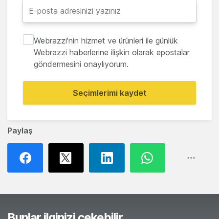
Webrazzi'nin hizmet ve ürünleri ile günlük
Webrazzi haberlerine ilişkin olarak epostalar
göndermesini onaylıyorum.
Seçimlerimi kaydet
Paylaş
Bunlar ilginizi çekebilir