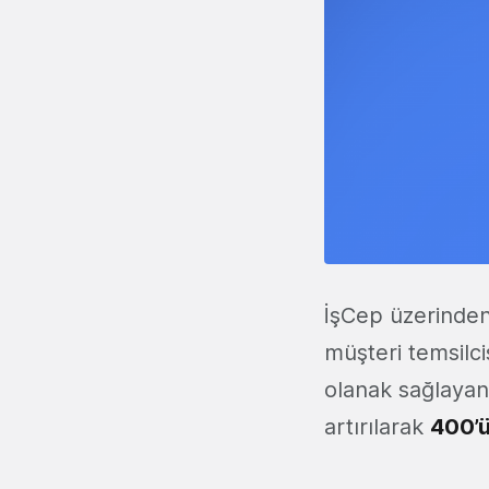
İşCep üzerinden 
müşteri temsilc
olanak sağlayan 
artırılarak
400’ü