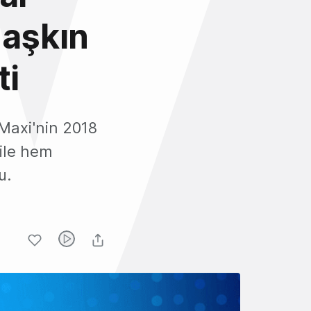
 aşkın
ti
, Maxi'nin 2018
 ile hem
u.