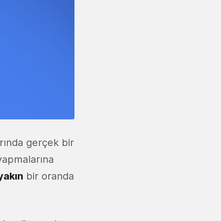
arında gerçek bir
 yapmalarına
yakın
bir oranda