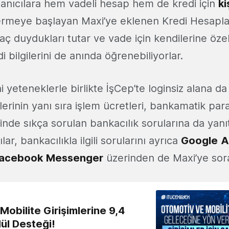
llanıcılara hem vadeli hesap hem de kredi için
ki
vermeye başlayan Maxi’ye eklenen Kredi Hesapl
iyaç duydukları tutar ve vade için kendilerine özel
 bilgilerini de anında öğrenebiliyorlar.
i yeteneklerle birlikte İşCep’te loginsiz alana d
lerinin yanı sıra işlem ücretleri, bankamatik par
rinde sıkça sorulan bankacılık sorularına da ya
ılar, bankacılıkla ilgili sorularını ayrıca
Google
A
acebook
Messenger
üzerinden de Maxi’ye sorab
obilite Girişimlerine 9,4
ül Desteği!