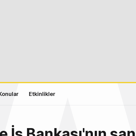
Konular
Etkinlikler
e İş Bankası'nın san