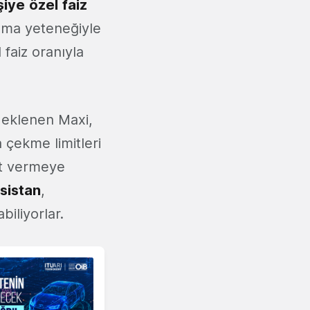
şiye
özel
faiz
ama yeteneğiyle
 faiz oranıyla
a eklenen Maxi,
a çekme limitleri
nıt vermeye
sistan
,
iliyorlar.