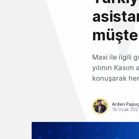
asista
müşter
Maxi ile ilgili
yılının Kasım 
konuşarak hem
Arden Papu
18 Ocak 202