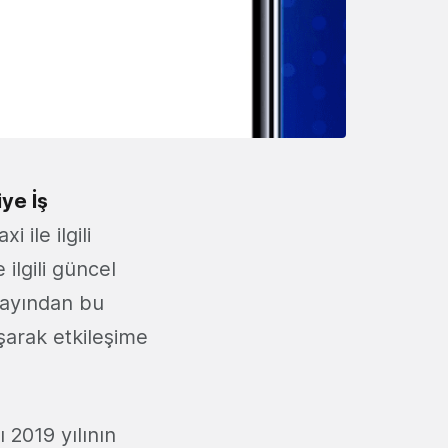
iye İş
 ile ilgili
e ilgili güncel
m ayından bu
arak etkileşime
 2019 yılının