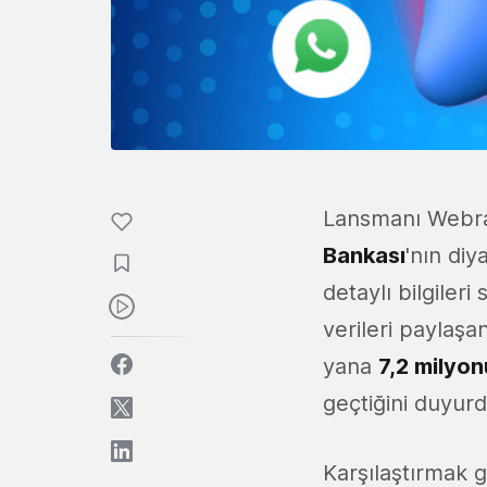
Lansmanı Webra
Bankası
'nın diy
detaylı bilgiler
verileri paylaşa
yana
7,2 milyon
geçtiğini duyurd
Karşılaştırmak g