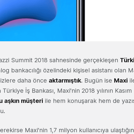
zzi Summit 2018 sahnesinde gerçekleşen
Türk
alog bankacılığı özelindeki kişisel asistanı olan Maxi
i sizlere daha önce
aktarmıştık
. Bugün ise
Maxi
il
n Türkiye İş Bankası, Maxi'nin 2018 yılının Kası
u aşkın müşteri
ile hem konuşarak hem de yazış
u.
erekirse Maxi'nin 1,7 milyon kullanıcıya ulaştığını