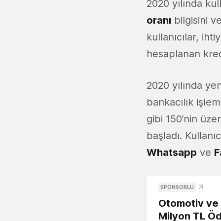
2020 yılında ku
oranı
bilgisini 
kullanıcılar, iht
hesaplanan kredi
2020 yılında yen
bankacılık işlem
gibi 150’nin üze
başladı. Kullanıc
Whatsapp
ve
F
SPONSORLU
Otomotiv ve M
Milyon TL Öd