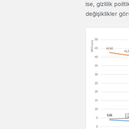
ise, gizlilik poli
değişiklikler gö