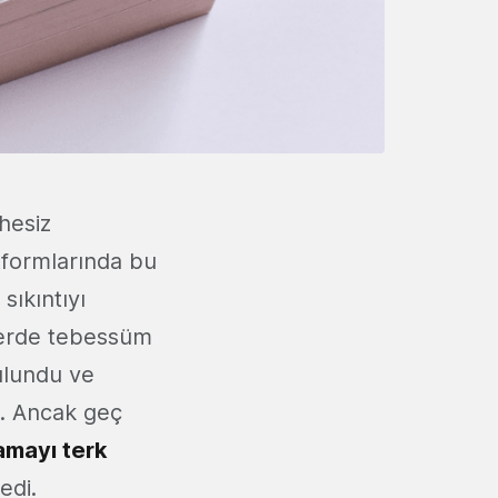
hesiz
latformlarında bu
sıkıntıyı
lerde tebessüm
ulundu ve
. Ancak geç
amayı terk
di.