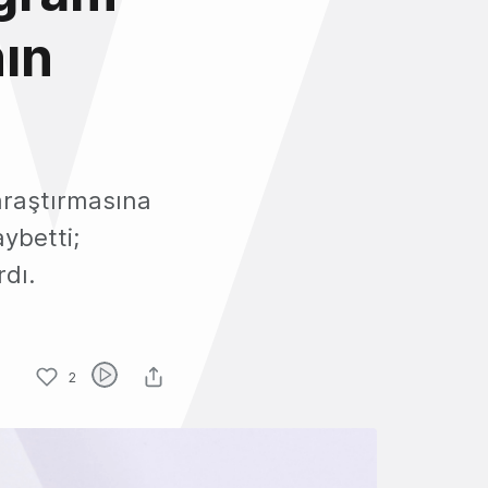
nın
 araştırmasına
ybetti;
rdı.
2