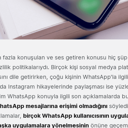
fazla konuşulan ve ses getiren konusu hiç şüp
izlilik politikalarıydı. Birçok kişi sosyal medya p
ını dile getirirken, çoğu kişinin WhatsApp'la ilgili 
da Instagram hikayelerinde paylaşması ise yüz
elim WhatsApp konuyla ilgili son açıklamalarda b
atsApp mesajlarına erişimi olmadığını
söyledi
klamalar,
birçok WhatsApp kullanıcısının uygul
aşka uygulamalara yönelmesinin
önüne geçeme