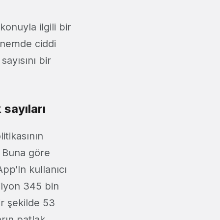
onuyla ilgili bir
önemde ciddi
sayısını bir
sayıları
itikasının
. Buna göre
pp'In kullanıcı
ilyon 345 bin
r şekilde 53
rın patlak