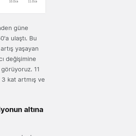
ünden güne
0'a ulaştı. Bu
 artış yaşayan
cı değişimine
ı görüyoruz. 11
 3 kat artmış ve
lyonun altına