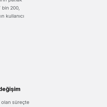
7 bin 200,
n kullanıcı
 değişim
r olan süreçte