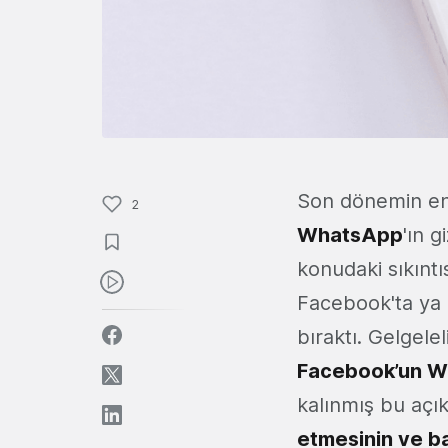
Son dönemin en 
2
WhatsApp
'ın g
konudaki sıkıntıs
Facebook'ta ya 
bıraktı. Gelgel
Facebook’un Wh
kalınmış bu açı
etmesinin ve b