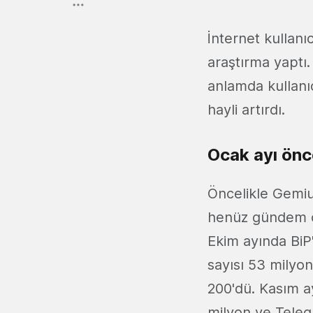
İnternet kullanı
araştırma yaptı
anlamda kullanı
hayli artırdı.
Ocak ayı önc
Öncelikle Gemius
henüz gündem ol
Ekim ayında BiP'
sayısı 53 milyon
200'dü. Kasım a
milyon ve Telegr