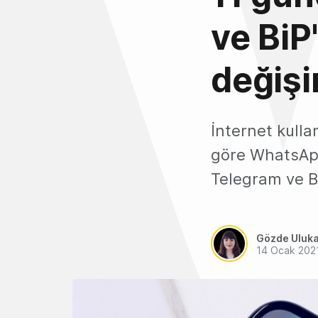
ve BiP'
değişi
İnternet kulla
göre WhatsApp
Telegram ve BiP
Gözde Uluk
14 Ocak 202