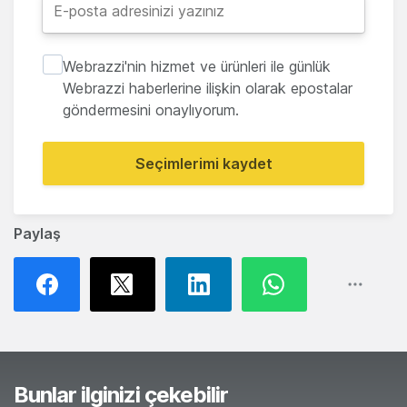
Webrazzi'nin hizmet ve ürünleri ile günlük
Webrazzi haberlerine ilişkin olarak epostalar
göndermesini onaylıyorum.
Seçimlerimi kaydet
Paylaş
Bunlar ilginizi çekebilir