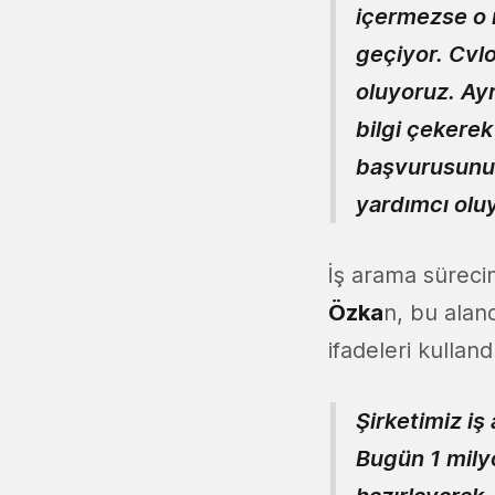
içermezse o 
geçiyor. Cvlo
oluyoruz. Ay
bilgi çekerek
başvurusunu y
yardımcı olu
İş arama sürec
Özka
n, bu alan
ifadeleri kullandı
Şirketimiz iş
Bugün 1 mily