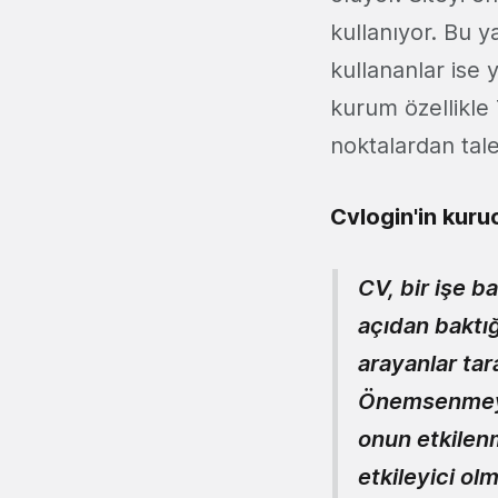
kullanıyor. Bu y
kullananlar ise 
kurum özellikle
noktalardan tal
Cvlogin'in kuru
CV, bir işe b
açıdan baktı
arayanlar tar
Önemsenmeyen
onun etkilen
etkileyici ol