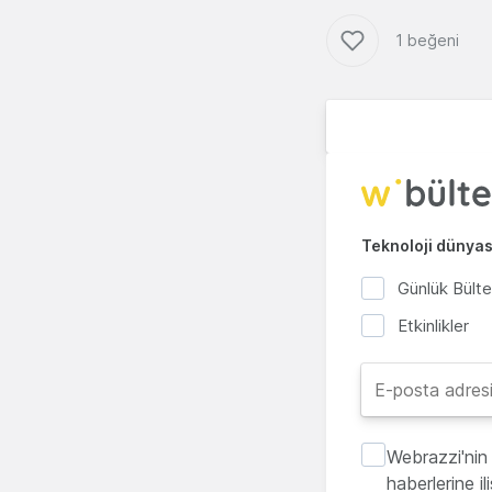
1 beğeni
Teknoloji dünyası
Günlük Bült
Etkinlikler
Webrazzi'nin 
haberlerine i