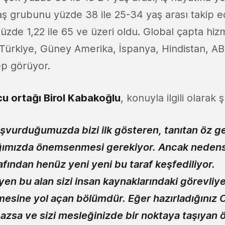
aş grubunu yüzde 38 ile 25-34 yaş arası takip e
yüzde 1,22 ile 65 ve üzeri oldu. Global çapta hi
 Türkiye, Güney Amerika, İspanya, Hindistan, AB
ep görüyor.
cu ortağı Birol Kabakoğlu
, konuyla ilgili olarak 
aşvurduğumuzda bizi ilk gösteren, tanıtan öz g
ğımızda önemsenmesi gerekiyor. Ancak nedens
afından henüz yeni yeni bu taraf keşfediliyor.
 bu alan sizi insan kaynaklarındaki görevliye
mesine yol açan bölümdür. Eğer hazırladığınız 
mazsa ve sizi mesleğinizde bir noktaya taşıyan 