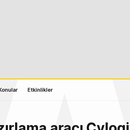
Konular
Etkinlikler
ırlama aracı Cvlogi