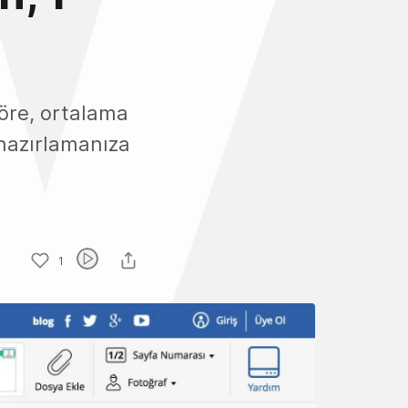
göre, ortalama
hazırlamanıza
1