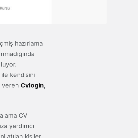
eçmiş hazırlama
lanmadığında
luyor.
ile kendisini
t veren
Cvlogin
,
rtalama CV
ıza yardımcı
i atılan kişiler