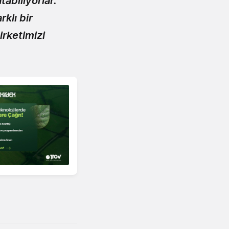
tabiliyorlar.
klı bir
irketimizi