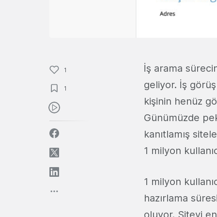
İş arama süreci
1
geliyor. İş gör
1
kişinin henüz 
Günümüzde pek ço
kanıtlamış site
1 milyon kullanıc
1 milyon kullanı
hazırlama süres
oluyor. Siteyi en