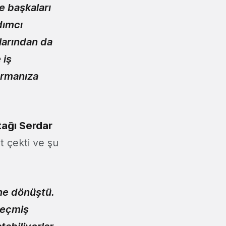
e başkaları
dımcı
larından da
 iş
tarmanıza
tağı Serdar
t çekti ve şu
ine dönüştü.
geçmiş