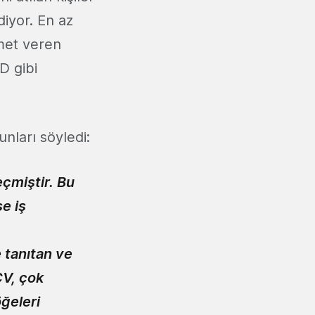
diyor. En az
zmet veren
D gibi
şunları söyledi:
eçmiştir. Bu
e iş
 tanıtan ve
CV, çok
öğeleri