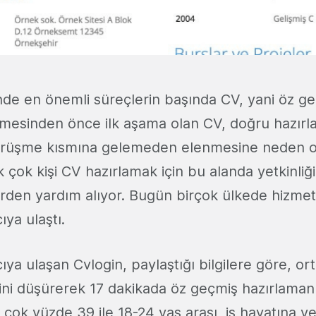
nde en önemli süreçlerin başında CV, yani öz g
üşmesinden önce ilk aşama olan CV, doğru hazır
görüşme kısmına gelemeden elenmesine neden o
k kişi CV hazırlamak için bu alanda yetkinliği 
lerden yardım alıyor. Bugün birçok ülkede hizme
ıya ulaştı.
cıya ulaşan Cvlogin, paylaştığı bilgilere göre, o
ini düşürerek 17 dakikada öz geçmiş hazırlaman
 çok yüzde 39 ile 18-24 yaş arası, iş hayatına yen