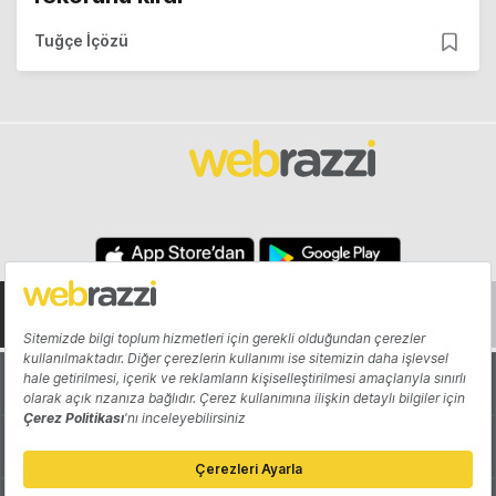
Tuğçe İçözü
Hakkında
Yazarlar
Katkıda Bulun
Reklam