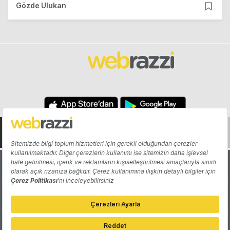
Gözde Ulukan
Hakkında
Yazarlar
Katkıda Bulun
Reklam
Girişiminizi Tanıtın
İletişim