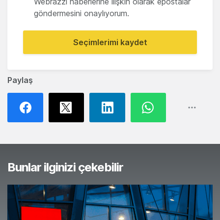
Webrazzi haberlerine ilişkin olarak epostalar
göndermesini onaylıyorum.
Seçimlerimi kaydet
Paylaş
Bunlar ilginizi çekebilir