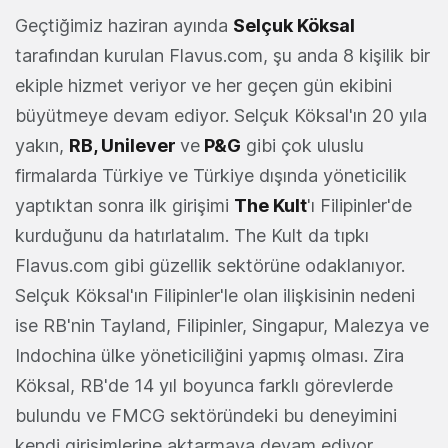
Geçtiğimiz haziran ayında
Selçuk Köksal
tarafından kurulan Flavus.com, şu anda 8 kişilik bir
ekiple hizmet veriyor ve her geçen gün ekibini
büyütmeye devam ediyor. Selçuk Köksal'ın 20 yıla
yakın,
RB, Unilever
ve
P&G
gibi çok uluslu
firmalarda Türkiye ve Türkiye dışında yöneticilik
yaptıktan sonra ilk girişimi
The Kult
'ı Filipinler'de
kurduğunu da hatırlatalım. The Kult da tıpkı
Flavus.com gibi güzellik sektörüne odaklanıyor.
Selçuk Köksal'ın Filipinler'le olan ilişkisinin nedeni
ise RB'nin Tayland, Filipinler, Singapur, Malezya ve
Indochina ülke yöneticiliğini yapmış olması. Zira
Köksal, RB'de 14 yıl boyunca farklı görevlerde
bulundu ve FMCG sektöründeki bu deneyimini
kendi girişimlerine aktarmaya devam ediyor.