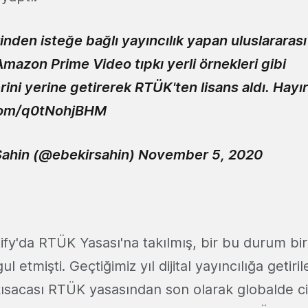
inden isteğe bağlı yayıncılık yapan uluslararası
azon Prime Video tıpkı yerli örnekleri gibi
ini yerine getirerek RTÜK'ten lisans aldı. Hayırl
.com/q0tNohjBHM
Şahin (@ebekirsahin)
November 5, 2020
ify'da RTÜK Yasası'na takılmış, bir bu durum bir
 etmişti. Geçtiğimiz yıl dijital yayıncılığa getir
ısacası RTÜK yasasından son olarak globalde cidd