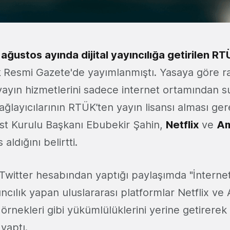
n ağustos ayında dijital yayıncılığa getirilen R
k
Resmi Gazete'de yayımlanmıştı. Yasaya göre ra
 yayın hizmetlerini sadece internet ortamından 
ğlayıcılarının RTÜK’ten yayın lisansı alması ge
st Kurulu Başkanı Ebubekir Şahin,
Netflix
ve
Am
 aldığını belirtti.
Twitter hesabından yaptığı paylaşımda "İnterne
ıncılık yapan uluslararası platformlar Netflix v
i örnekleri gibi yükümlülüklerini yerine getirere
 yaptı.