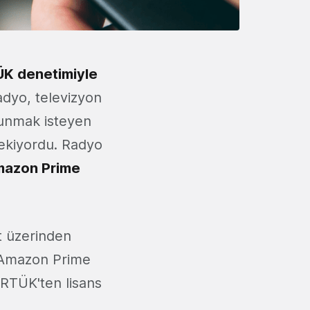
TÜK denetimiyle
dyo, televizyon
sunmak isteyen
rekiyordu. Radyo
azon Prime
t üzerinden
e Amazon Prime
k RTÜK'ten lisans