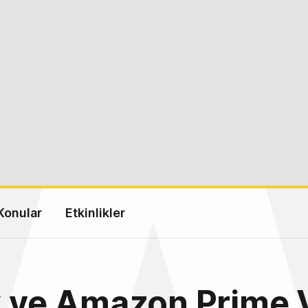
Konular
Etkinlikler
x ve Amazon Prime 