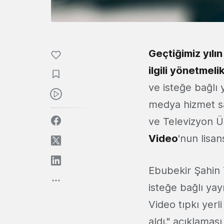
Geçtiğimiz yılı
ilgili yönetmeli
ve isteğe bağlı
medya hizmet sa
ve Televizyon Ü
Video
'nun lisans
Ebubekir Şahin 
isteğe bağlı yay
Video tıpkı yerl
aldı." açıklaması