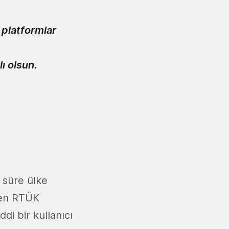
 platformlar
ı olsun.
 süre ülke
ilen RTÜK
i bir kullanıcı