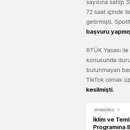
sayısına sahip S
72 saat içinde 
getirmişti. Spoti
başvuru yapmış
RTÜK Yasası ile
konusunda durum 
bulunmayan baş
TikTok olmak üze
kesilmişti.
SPONSORLU
İklim ve Temi
Programına 