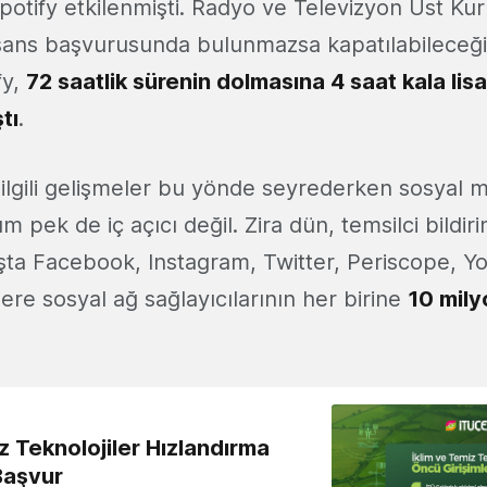
potify etkilenmişti. Radyo ve Televizyon Üst Kuru
lisans başvurusunda bulunmazsa kapatılabilece
fy,
72 saatlik sürenin dolmasına 4 saat kala lis
tı
.
 ilgili gelişmeler bu yönde seyrederken sosyal 
pek de iç açıcı değil. Zira dün, temsilci bildir
ta Facebook, Instagram, Twitter, Periscope, Y
re sosyal ağ sağlayıcılarının her birine
10 mily
z Teknolojiler Hızlandırma
Başvur