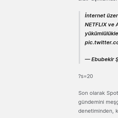
İnternet üzer
NETFLIX ve Am
yükümlülükler
pic.twitter
— Ebubekir 
?s=20
Son olarak Spot
gündemini meşgul
denetiminden, k