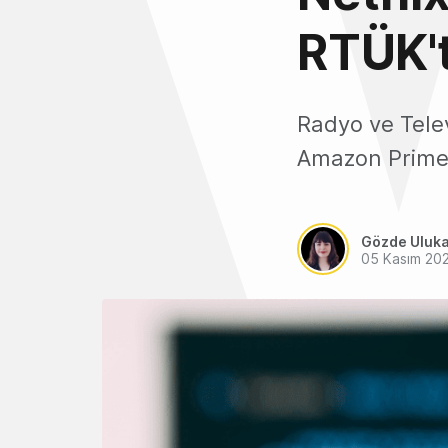
RTÜK't
Radyo ve Telev
Amazon Prime V
Gözde Uluk
05 Kasım 20