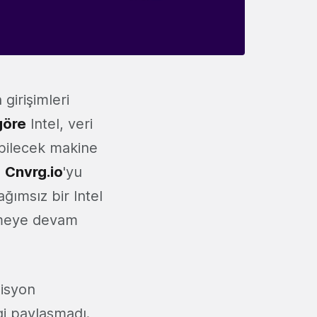
girişimleri
göre
Intel, veri
abilecek makine
n
Cnvrg.io
'yu
ğımsız bir Intel
ermeye devam
zisyon
gi paylaşmadı.