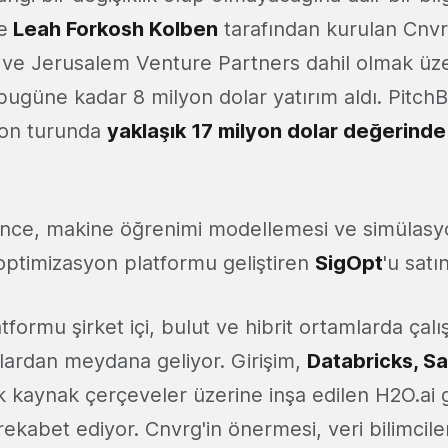
e
Leah Forkosh Kolben
tarafından kurulan Cnvr
 ve Jerusalem Venture Partners dahil olmak üz
bugüne kadar 8 milyon dolar yatırım aldı. PitchB
 son turunda
yaklaşık 17 milyon dolar değerinde
a önce, makine öğrenimi modellemesi ve simülasyo
 optimizasyon platformu geliştiren
SigOpt
'u satı
tformu şirket içi, bulut ve hibrit ortamlarda çalış
lardan meydana geliyor. Girişim,
Databricks, 
k kaynak çerçeveler üzerine inşa edilen H2O.ai 
ekabet ediyor. Cnvrg'in önermesi, veri bilimcileri