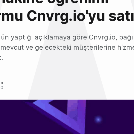
rmu Cnvrg.io'yu satı
ün yaptığı açıklamaya göre Cnvrg.io, bağım
k; mevcut ve gelecekteki müşterilerine hiz
.
an
20