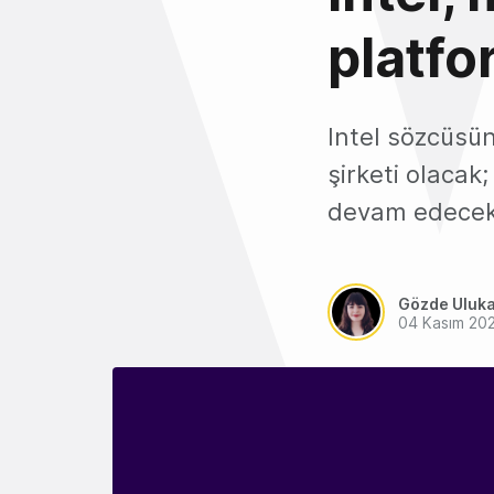
platfo
Intel sözcüsün
şirketi olaca
devam edecek
Gözde Uluk
04 Kasım 20