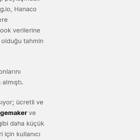
g.io, Hanaco
ere
ook verilerine
olduğu tahmin
nlarını
n almıştı.
ıyor; ücretli ve
Sagemaker
ve
gibi daha küçük
 için kullanıcı