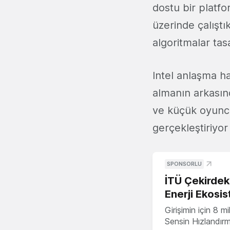
dostu bir platfo
üzerinde çalışt
algoritmalar tas
Intel anlaşma h
almanın arkasınd
ve küçük oyuncu
gerçekleştiriyo
SPONSORLU
İTÜ Çekirdek,
Enerji Ekosis
Girişimin için 8 
Sensin Hızlandır