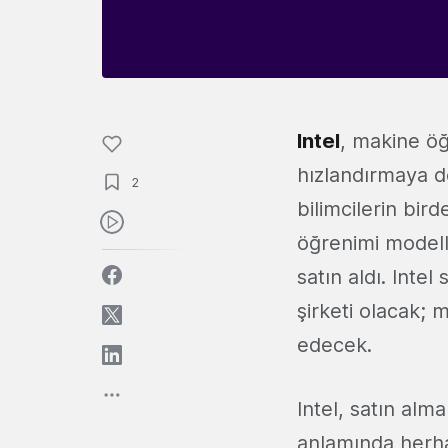
Intel
, makine öğ
hızlandırmaya 
2
bilimcilerin bir
öğrenimi modelle
satın aldı. Inte
şirketi olacak;
edecek.
Intel, satın alm
anlamında herhan