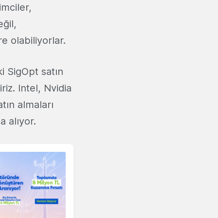
imciler,
ğil,
 olabiliyorlar.
i SigOpt satın
iz. Intel, Nvidia
tın almaları
a alıyor.