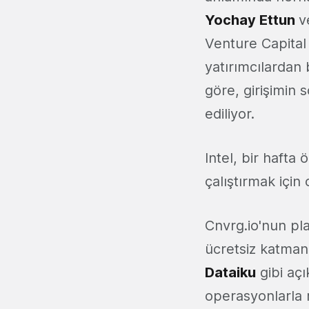
Yochay Ettun
v
Venture Capital
yatırımcılardan 
göre, girişimin
ediliyor.
Intel, bir haft
çalıştırmak için
Cnvrg.io'nun pla
ücretsiz katman
Dataiku
gibi açı
operasyonlarla r