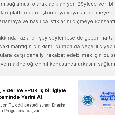
rm sağlaması olarak açıklanıyor. Böylece veri bil
ıkları platformu oluşturmaya veya sürdürmeye de
arlamaya ve nasıl çalıştıklarını ölçmeye konsantre
akkında fazla bir şey söylemese de geçen haftak
aki mantığın bir kısmı burada da geçerli diyebilir
lara karşı daha iyi rekabet edebilmek için bu sa
r ve makine öğrenimi konusunda arkasını sağlam
 Elder ve EPDK iş birliğiyle
teminde Yerini Al
milyon TL ödül desteği sunan Enerjim
ma Programına başvur