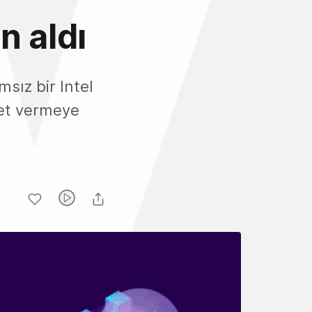
n aldı
sız bir Intel
met vermeye