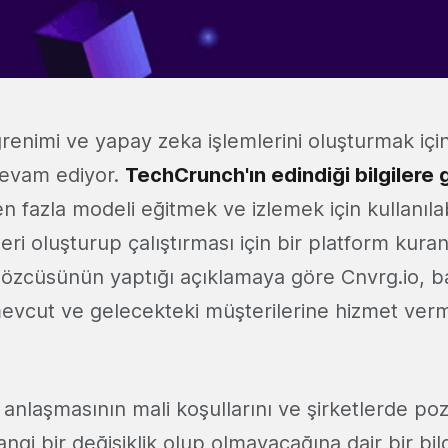
renimi ve yapay zeka işlemlerini oluşturmak için 
devam ediyor.
TechCrunch'ın edindiği bilgilere 
den fazla modeli eğitmek ve izlemek için kullanıl
ri oluşturup çalıştırması için bir platform kura
l sözcüsünün yaptığı açıklamaya göre Cnvrg.io, ba
 mevcut ve gelecekteki müşterilerine hizmet v
a anlaşmasının mali koşullarını ve şirketlerde po
gi bir değişiklik olup olmayacağına dair bir bil