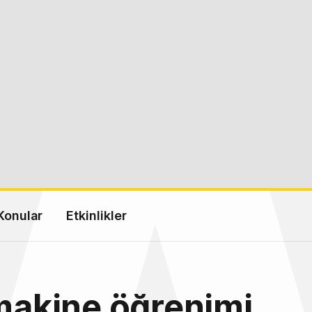
Konular
Etkinlikler
 makine öğrenimi