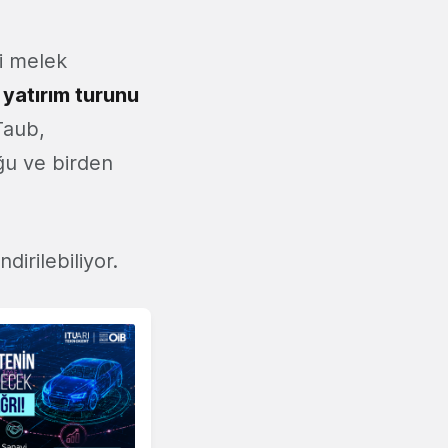
i melek
 yatırım turunu
Taub,
uğu ve birden
ndirilebiliyor.