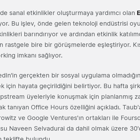
nde sanal etkinlikler oluşturmaya yardımcı olan
r. Bu işlev, önde gelen teknoloji endüstrisi oyu
nlikleri barındırıyor ve ardından etkinlik katılımcı
n rastgele bire bir görüşmelerde eşleştiriyor. K
rking imkanı sağlıyor.
edIn'in gerçekten bir sosyal uygulama olmadığın
için hayata geçirildiğini belirtiyor. Bu hafta şir
Upstream üyeleriyle konuşmak için planlanmış 
 tanıyan Office Hours özelliğini açıkladı. Taub'
witz ve Google Ventures'ın ortakları ile Fours
su Naveen Selvadurai da dahil olmak üzere 30'
n teklifte bulundu.