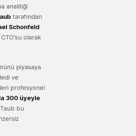
 analitiği
Taub
tarafından
ael Schonfeld
n CTO'su olarak
ümünü piyasaya
ledi ve
kleri profesyonel
la 300 üyeyle
x Taub bu
nzersiz