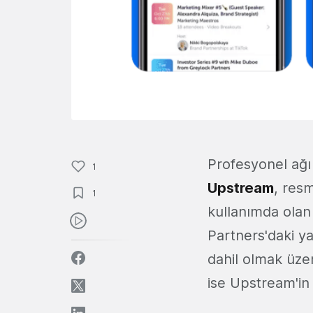
Profesyonel ağı
1
Upstream
, resm
1
kullanımda olan
Partners'daki ya
dahil olmak üzer
ise Upstream'in 