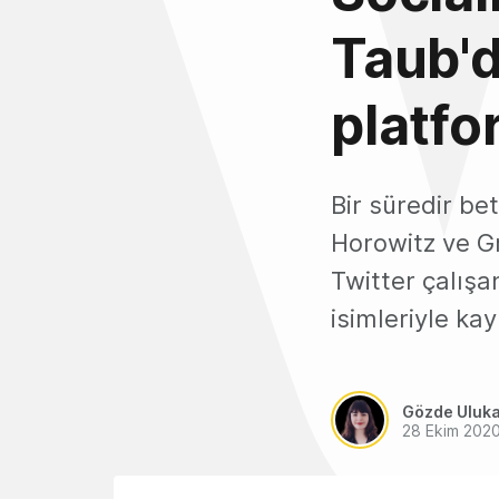
Taub'd
platf
Bir süredir be
Horowitz ve G
Twitter çalışa
isimleriyle ka
Gözde Uluk
28 Ekim 202