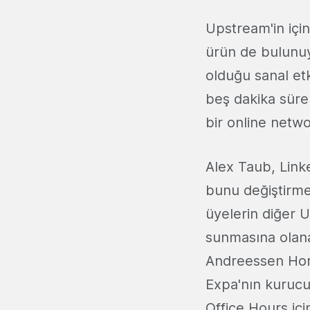
Upstream'in içi
ürün de bulunuyo
olduğu sanal etki
beş dakika süre
bir online netwo
Alex Taub, Link
bunu değiştirmek 
üyelerin diğer 
sunmasına olanak
Andreessen Horo
Expa'nın kurucu
Office Hours içi