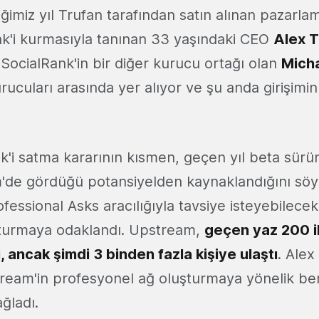
imiz yıl Trufan tarafından satın alınan pazarlama
ank'i kurmasıyla tanınan 33 yaşındaki CEO
Alex 
. SocialRank'in bir diğer kurucu ortağı olan
Mich
ucuları arasında yer alıyor ve şu anda girişimi
k'i satma kararının kısmen, geçen yıl beta sür
de gördüğü potansiyelden kaynaklandığını söy
rofessional Asks aracılığıyla tavsiye isteyebilece
şturmaya odaklandı. Upstream,
geçen yaz 200 i
, ancak şimdi 3 binden fazla kişiye ulaştı
. Ale
eam'in profesyonel ağ oluşturmaya yönelik be
ğladı.