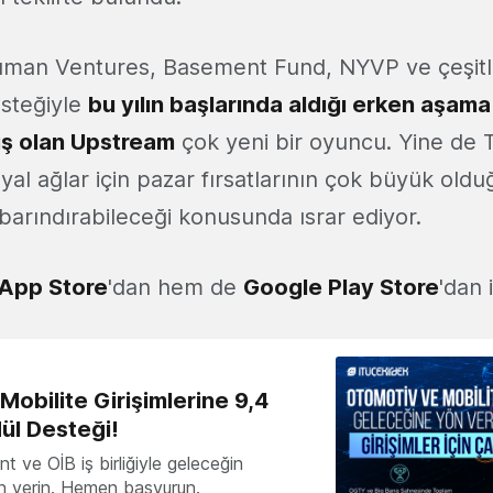
Human Ventures, Basement Fund, NYVP ve çeşitl
esteğiyle
bu yılın başlarında aldığı erken aşama
ş olan Upstream
çok yeni bir oyuncu. Yine de 
al ağlar için pazar fırsatlarının çok büyük old
barındırabileceği konusunda ısrar ediyor.
App Store
'dan hem de
Google Play Store
'dan i
obilite Girişimlerine 9,4
ül Desteği!
 ve OİB iş birliğiyle geleceğin
ön verin. Hemen başvurun.