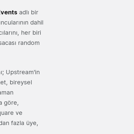
Events
adlı bir
ncularının dahil
larını, her biri
ısacası random
ı; Upstream'in
ket, bireysel
zaman
a göre,
quare ve
dan fazla üye,