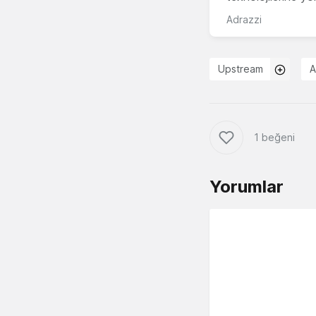
Adrazzi
Upstream
A
1 beğeni
Yorumlar