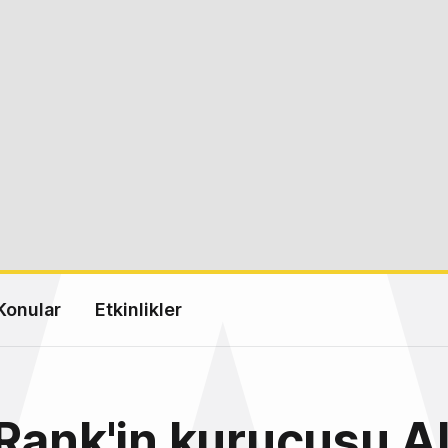
Konular
Etkinlikler
Rank'in kurucusu A