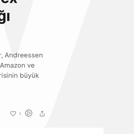
ğı
er, Andreessen
, Amazon ve
risinin büyük
1