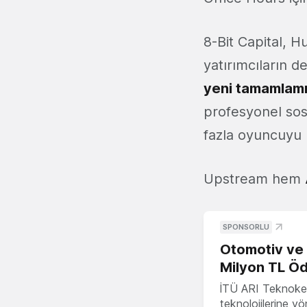
8-Bit Capital, 
yatırımcıların d
yeni tamamlamı
profesyonel sosy
fazla oyuncuyu 
Upstream hem
SPONSORLU
Otomotiv ve M
Milyon TL Öd
İTÜ ARI Teknokent
teknolojilerine y