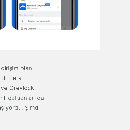
girişim olan
edir beta
 ve Greylock
li çalışanları da
aşıyordu. Şimdi