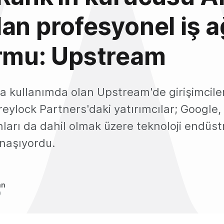
an profesyonel iş a
ormu: Upstream
ta kullanımda olan Upstream'de girişimcil
reylock Partners'daki yatırımcılar; Google
nları da dahil olmak üzere teknoloji endüst
ynaşıyordu.
an
0