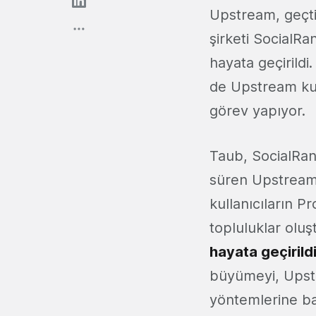
Upstream, geçtiğ
şirketi SocialR
hayata geçirildi
de Upstream kur
görev yapıyor.
Taub, SocialRan
süren Upstream'
kullanıcıların P
topluluklar olu
hayata geçirildi
büyümeyi, Upstr
yöntemlerine ba