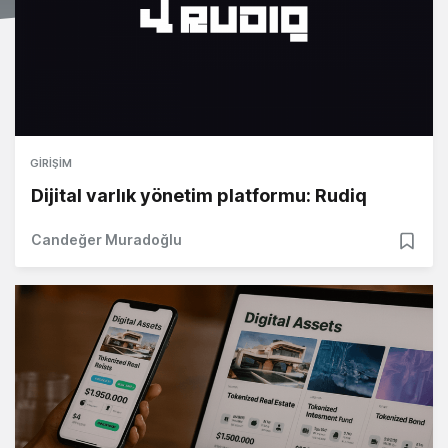
GIRIŞIM
Dijital varlık yönetim platformu: Rudiq
Candeğer Muradoğlu