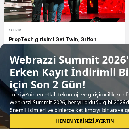
YATIRIM
PropTech girişimi Get Twin, Grifon
Capital’dan 120 bin dolar yatırım aldı
Gözde Ulukan
Sıradaki haber