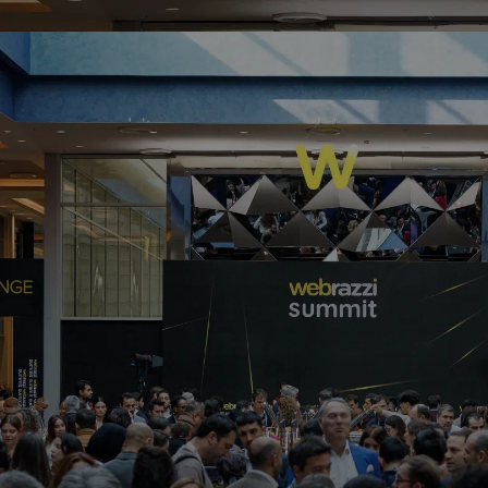
Ücretsiz bisiklet paylaşım girişimi
HumanForest, 1,8 milyon pound yatırım
aldı
Arden Papuççiyan