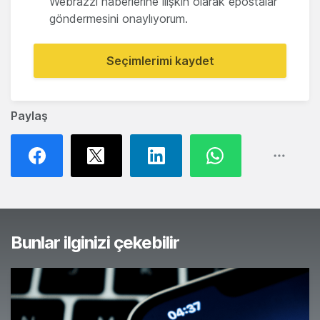
Webrazzi haberlerine ilişkin olarak epostalar
göndermesini onaylıyorum.
Seçimlerimi kaydet
Paylaş
Bunlar ilginizi çekebilir