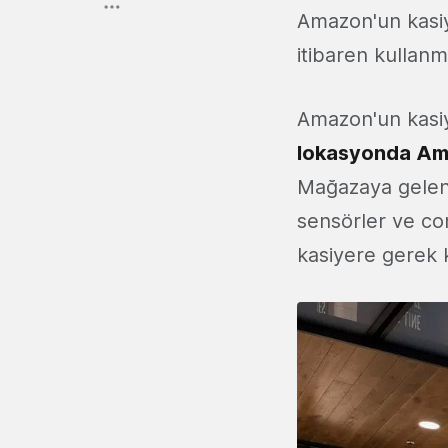
Amazon'un kasiy
itibaren kullanm
Amazon'un kasiy
lokasyonda Am
Mağazaya gelen m
sensörler ve co
kasiyere gerek 