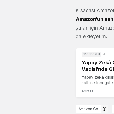
Kısacası Amazon 
Amazon'un sahi
şu an için Amazo
da ekleyelim.
SPONSORLU
Yapay Zekâ G
Vadisi'nde G
Yapay zekâ girişi
kalbine Innogate i
Adrazzi
Amazon Go