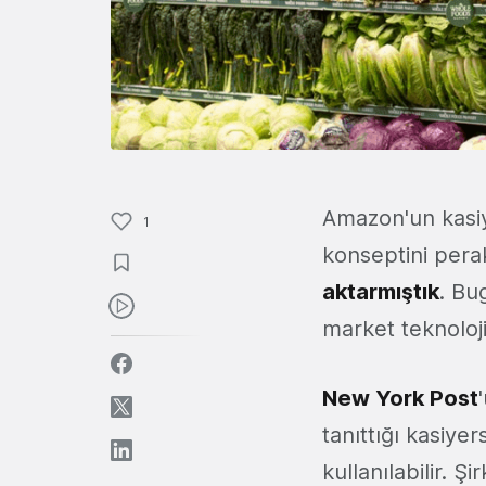
Amazon'un kasiy
1
konseptini pera
aktarmıştık
. Bu
market teknoloji
New York Post
tanıttığı kasiye
kullanılabilir. 