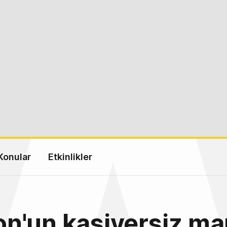
Konular
Etkinlikler
n'un kasiyersiz ma