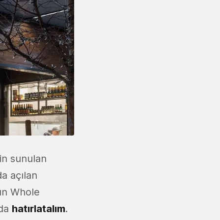
çin sunulan
da açılan
'un Whole
 da
hatırlatalım
.