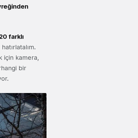
yreğinden
20 farklı
 hatırlatalım.
k için kamera,
hangi bir
or.