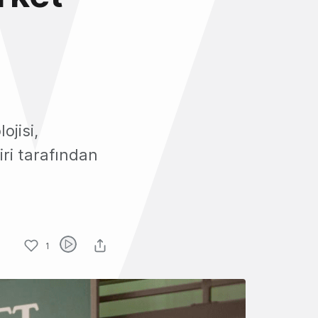
ojisi,
ri tarafından
1