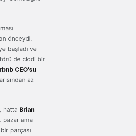
lması
dan önceydi.
ye başladı ve
törü de ciddi bir
rbnb CEO'su
yarısından az
, hatta
Brian
et pazarlama
 bir parçası