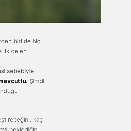
den biri de hiç
 ilk gelen
esi sebebiyle
 mevcuttu
. Şimdi
lunduğu
eştireceğini, kaç
eyi beklediğini