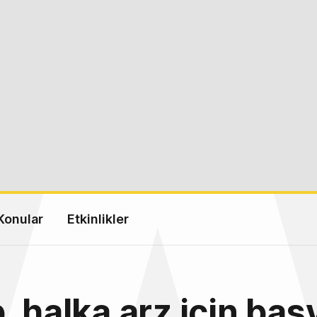
Konular
Etkinlikler
, halka arz için ba