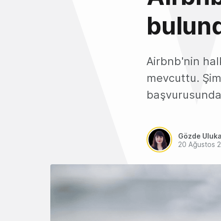
bulun
Airbnb'nin hal
mevcuttu. Şimd
başvurusunda 
Gözde Uluk
20 Ağustos 