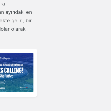
ara
an ayındaki en
kte geliri, bir
olar olarak