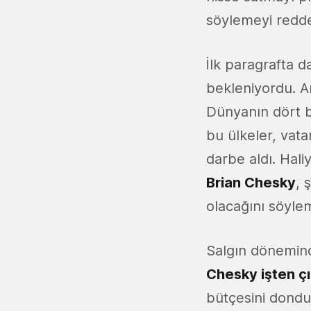
söylemeyi redde
İlk paragrafta d
bekleniyordu. A
Dünyanın dört b
bu ülkeler, vata
darbe aldı. Hali
Brian Chesky
, 
olacağını söylem
Salgın döneminde
Chesky işten çık
bütçesini dondur