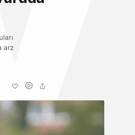
uları
a arz