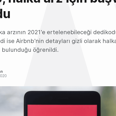
du
ka arzının 2021'e ertelenebileceği dedikod
i ise Airbnb'nin detayları gizli olarak halk
bulunduğu öğrenildi.
an
2020