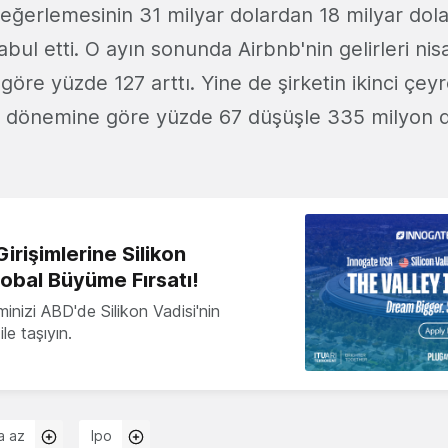
değerlemesinin 31 milyar dolardan 18 milyar dol
bul etti. O ayın sonunda Airbnb'nin gelirleri nis
öre yüzde 127 arttı. Yine de şirketin ikinci çeyre
nı dönemine göre yüzde 67 düşüşle 335 milyon d
irişimlerine Silikon
lobal Büyüme Fırsatı!
minizi ABD'de Silikon Vadisi'nin
le taşıyın.
a az
Ipo