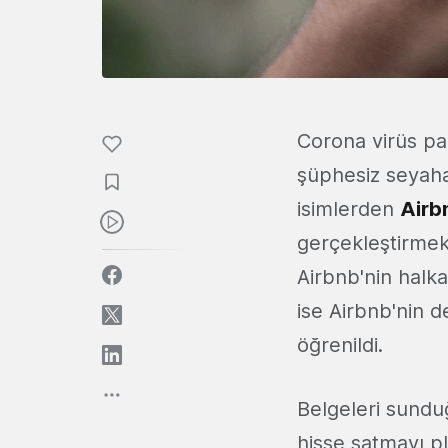
Corona virüs pa
şüphesiz seyahat
isimlerden
Airb
gerçekleştirmek
Airbnb'nin halka
ise Airbnb'nin d
öğrenildi.
Belgeleri sund
hisse satmayı pl