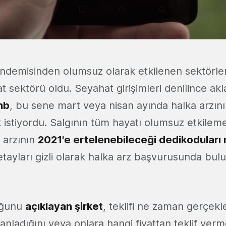
ndemisinden olumsuz olarak etkilenen sektörler
 sektörü oldu. Seyahat girişimleri denilince akla
nb
, bu sene mart veya nisan ayında halka arzını
 istiyordu. Salgının tüm hayatı olumsuz etkilem
 arzının
2021'e ertelenebileceği dedikoduları
etayları gizli olarak halka arz başvurusunda bu
uğunu
açıklayan şirket
, teklifi ne zaman gerçekl
anladığını veya onlara hangi fiyattan teklif verm