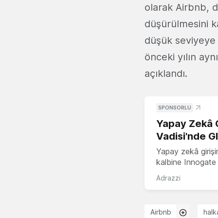
olarak Airbnb, 
düşürülmesini ka
düşük seviyeye g
önceki yılın ay
açıklandı.
SPONSORLU
Yapay Zekâ G
Vadisi'nde G
Yapay zekâ girişi
kalbine Innogate i
Adrazzi
Airbnb
halk