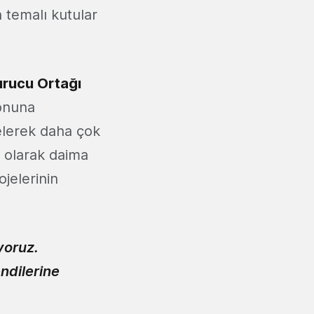
 temalı kutular
urucu Ortağı
yonuna
gelerek daha çok
n olarak daima
jelerinin
yoruz.
ndilerine