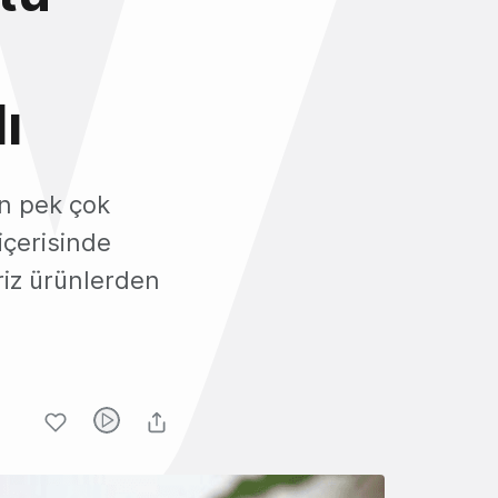
ı
ın pek çok
içerisinde
iz ürünlerden