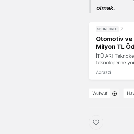
olmak.
SPONSORLU
Otomotiv ve M
Milyon TL Öd
İTÜ ARI Teknokent
teknolojilerine y
Adrazzi
Wufwuf
Ha