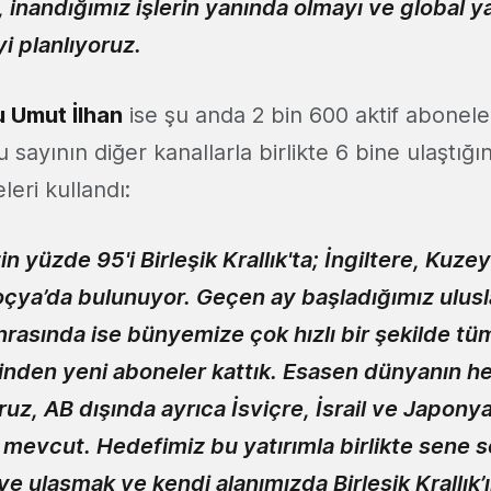
nandığımız işlerin yanında olmayı ve global ya
 planlıyoruz.
 Umut İlhan
ise şu anda 2 bin 600 aktif abonele
u sayının diğer kanallarla birlikte 6 bine ulaştığı
leri kullandı:
n yüzde 95'i Birleşik Krallık'ta; İngiltere, Kuzey
oçya’da bulunuyor. Geçen ay başladığımız ulusl
rasında ise bünyemize çok hızlı bir şekilde t
erinden yeni aboneler kattık. Esasen dünyanın h
oruz, AB dışında ayrıca İsviçre, İsrail ve Japony
 mevcut. Hedefimiz bu yatırımla birlikte sene 
e ulaşmak ve kendi alanımızda Birleşik Krallık