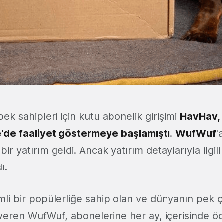
pek sahipleri için kutu abonelik girişimi
HavHav,
re'de faaliyet göstermeye başlamıştı
.
WufWuf
'
 bir yatırım geldi. Ancak yatırım detaylarıyla ilgil
ı.
mli bir popülerliğe sahip olan ve dünyanın pek ç
veren WufWuf, abonelerine her ay, içerisinde ö