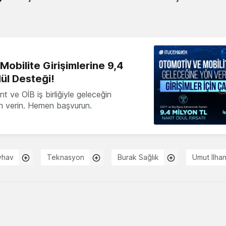
obilite Girişimlerine 9,4
ül Desteği!
 ve OİB iş birliğiyle geleceğin
ön verin. Hemen başvurun.
vhav
Teknasyon
Burak Sağlık
Umut İlha