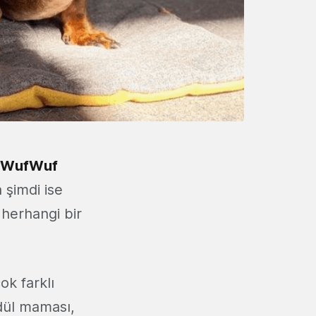
 WufWuf
a şimdi ise
i herhangi bir
ok farklı
dül maması,