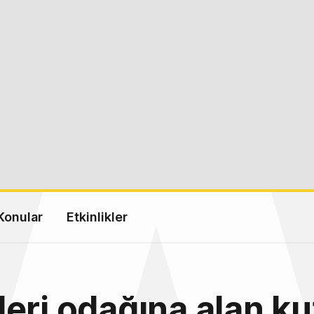
Konular
Etkinlikler
eri odağına alan ku