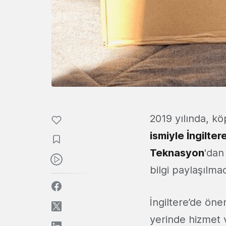
2019 yılında, kö
ismiyle İngilte
Teknasyon
'dan
bilgi paylaşılmad
İngiltere’de öne
yerinde hizmet 