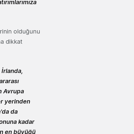
tırımlarımıza
rinin olduğunu
na dikkat
 İrlanda,
ararası
üm Avrupa
er yerinden
a'da da
sonuna kadar
’ın en büyüğü