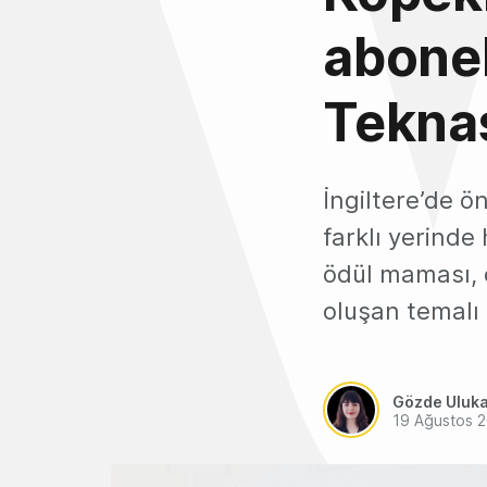
abonel
Teknas
İngiltere’de ö
farklı yerinde
ödül maması, 
oluşan temalı 
Gözde Uluk
19 Ağustos 