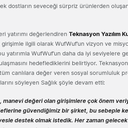
k dostların seveceği sürpriz ürünlerden oluşan
eri yatırımı değerlendiren
Teknasyon Yazılım K
girişimle ilgili olarak WufWuf’un vizyon ve mis
 bu yatırımla WufWuf’un daha da iyi seviyelere 
laşmasını hedeflediklerini belirtiyor. Teknasyo
 tüm canlılara değer veren sosyal sorumluluk pro
larını söyleyen Sağlık şöyle devam etti:
, manevi değeri olan girişimlere çok önem veri
flerine güvendiğimiz bir şirket, bu sebeple ke
vesle destek olmak istedik. Her zaman gelecek