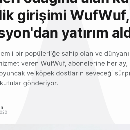
ik girişimi WufWuf,
yon'dan yatırım ald
nemli bir popülerliğe sahip olan ve dünyan
 hizmet veren WufWuf, abonelerine her ay, 
oyuncak ve köpek dostların seveceği sürpr
kutular gönderiyor.
an
2020