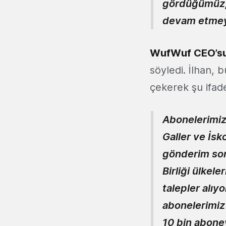
gördüğümüz, i
devam etmeyi
WufWuf CEO’su
söyledi. İlhan, b
çekerek şu ifade
Abonelerimizi
Galler ve İsk
gönderim son
Birliği ülkel
talepler alıy
abonelerimiz
10 bin aboney