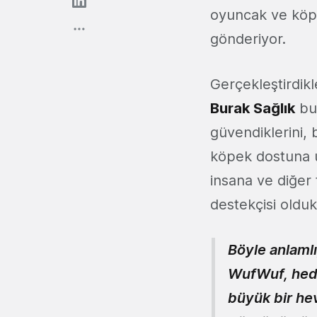
oyuncak ve köpe
gönderiyor.
Gerçekleştirdikl
Burak Sağlık
bu 
güvendiklerini,
köpek dostuna u
insana ve diğer
destekçisi olduk
Böyle anlamlı
WufWuf, hede
büyük bir he