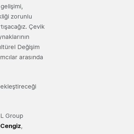
elişimi,
liği zorunlu
rtışacağız. Çevik
ynaklarının
ültürel Değişim
lımcılar arasında
ekleştireceği
RBL Group
 Cengiz
,