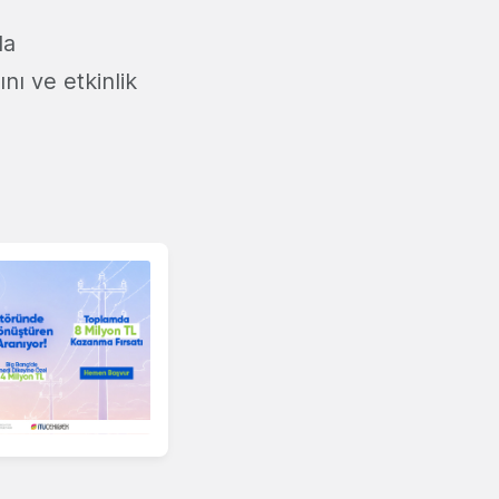
da
ı ve etkinlik