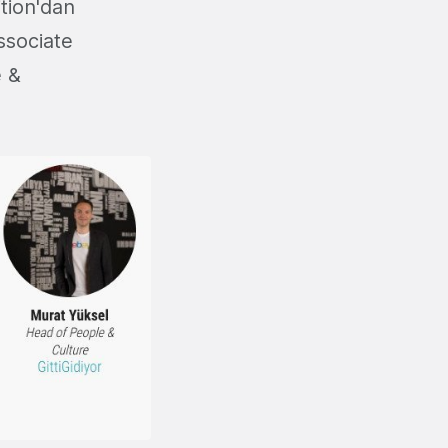
tion'dan
sociate
e &