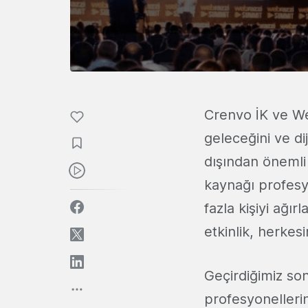
Crenvo İK ve Webr
geleceğini ve d
dışından önemli 
kaynağı profesy
fazla kişiyi ağ
etkinlik, herkes
Geçirdiğimiz son
profesyonellerin