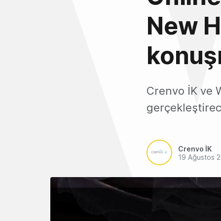
New HR
konuşm
Crenvo İK ve We
gerçekleştirec
Crenvo İK
19 Ağustos 