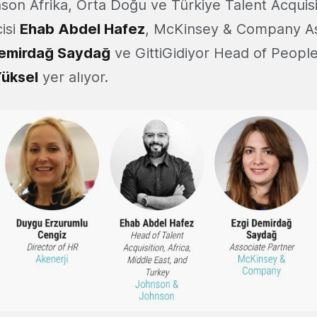
on Afrika, Orta Doğu ve Türkiye Talent Acquisi
isi
Ehab Abdel Hafez
, McKinsey & Company As
Demirdağ Saydağ
ve GittiGidiyor Head of Peopl
Yüksel
yer alıyor.