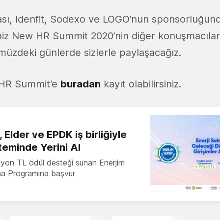
ası, Idenfit, Sodexo ve LOGO’nun sponsorluğun
z New HR Summit 2020’nin diğer konuşmacıların
üzdeki günlerde sizlerle paylaşacağız.
 HR Summit’e
buradan
kayıt olabilirsiniz.
 Elder ve EPDK iş birliğiyle
teminde Yerini Al
milyon TL ödül desteği sunan Enerjim
ma Programına başvur