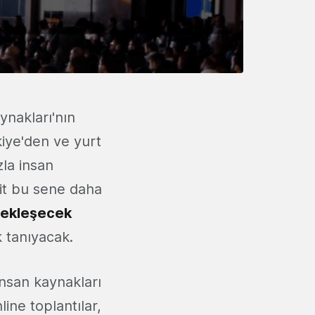
ynakları'nın
kiye'den ve yurt
zla insan
it bu sene daha
çekleşecek
k tanıyacak.
insan kaynakları
ine toplantılar,