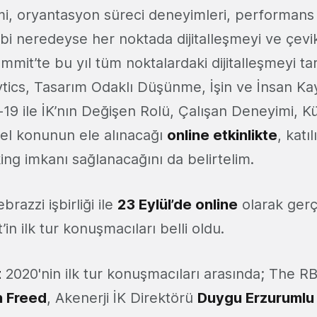
i, oryantasyon süreci deneyimleri, performans g
i neredeyse her noktada dijitalleşmeyi ve çevik
mmit’te bu yıl tüm noktalardaki dijitalleşmeyi ta
ytics, Tasarım Odaklı Düşünme, İşin ve İnsan Ka
19 ile İK’nın Değişen Rolü, Çalışan Deneyimi, K
cel konunun ele alınacağı
online etkinlikte
, katı
ing imkanı sağlanacağını da belirtelim.
razzi işbirliği ile
23 Eylül’de online
olarak gerç
 ilk tur konuşmacıları belli oldu.
t
2020'nin ilk tur konuşmacıları arasında; The 
n Freed
, Akenerji İK Direktörü
Duygu Erzurumlu