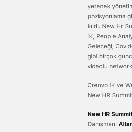
yetenek yönetim
pozisyonlama gib
kıldı. New Hr Su
İK, People Anal
Geleceği, Covid-
gibi birçok gün
videolu network
Crenvo İK ve Web
New HR Summit’in
New HR Summi
Danışmanı
Alla