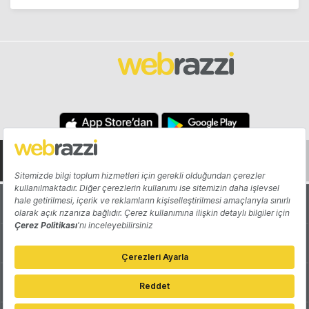
Hakkında
Yazarlar
Katkıda Bulun
Reklam
Girişiminizi Tanıtın
İletişim