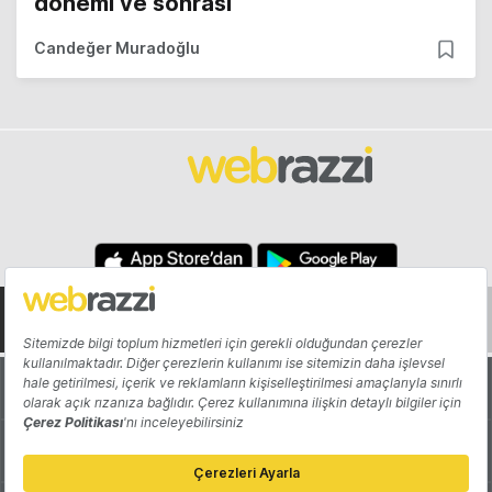
dönemi ve sonrası
Candeğer Muradoğlu
Hakkında
Yazarlar
Katkıda Bulun
Reklam