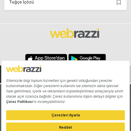
Tuğçe İçözü
Hakkında
Yazarlar
Katkıda Bulun
Reklam
Girişiminizi Tanıtın
İletişim