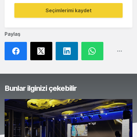
Seçimlerimi kaydet
Paylaş
Bunlar ilginizi çekebilir