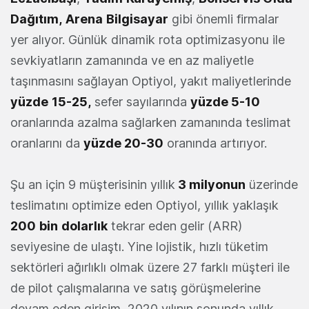
Dağıtım,
Arena
Bilgisayar
gibi önemli firmalar
yer alıyor. Günlük dinamik rota optimizasyonu ile
sevkiyatların zamanında ve en az maliyetle
taşınmasını sağlayan Optiyol, yakıt maliyetlerinde
yüzde
15-25,
sefer sayılarında
yüzde 5-10
oranlarında azalma sağlarken zamanında teslimat
oranlarını da
yüzde 20-30
oranında artırıyor.
Şu an için 9 müşterisinin yıllık
3 milyonun
üzerinde
teslimatını optimize eden Optiyol, yıllık yaklaşık
200
bin
dolarlık
tekrar eden gelir (ARR)
seviyesine de ulaştı. Yine lojistik, hızlı tüketim
sektörleri ağırlıklı olmak üzere 27 farklı müşteri ile
de pilot çalışmalarına ve satış görüşmelerine
devam eden girişim, 2020 yılının sonunda yıllık