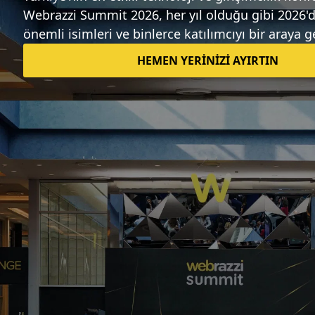
Sıradaki haber
iPhone 12 modelleri 120Hz yenileme
hızı özelliği ile gelebilir
Arden Papuççiyan