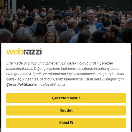
Hakkında
Yazarlar
Katkıda Bulun
Reklam
Girişiminizi Tanıtın
İletişim
Çerez Tercihleri
Gizlilik Politikası