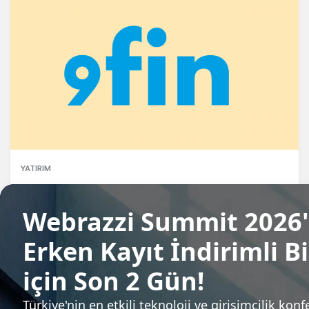
YATIRIM
Fintech girişimi 9fin, 50 milyon dolar
yatırım aldı
Candeğer Muradoğlu