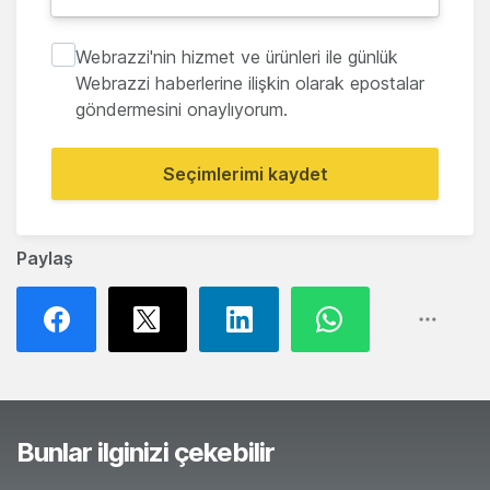
Webrazzi'nin hizmet ve ürünleri ile günlük
Webrazzi haberlerine ilişkin olarak epostalar
göndermesini onaylıyorum.
Seçimlerimi kaydet
Paylaş
Bunlar ilginizi çekebilir