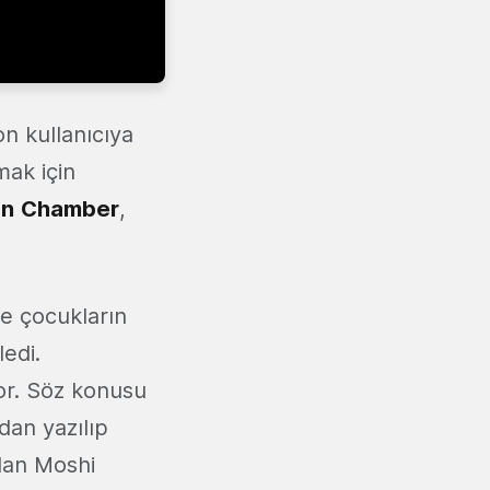
n kullanıcıya
mak için
an
Chamber
,
ne çocukların
edi.
r. Söz konusu
dan yazılıp
olan Moshi