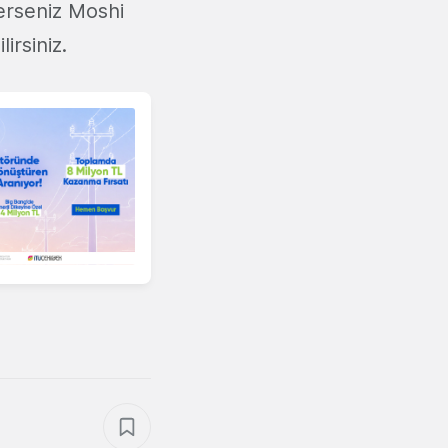
erseniz Moshi
lirsiniz.