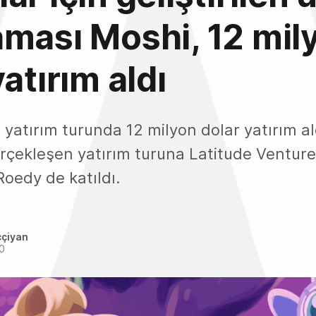
ması Moshi, 12 mil
atırım aldı
i yatırım turunda 12 milyon dolar yatırım al
erçekleşen yatırım turuna Latitude Venture
Roedy de katıldı.
ççiyan
0