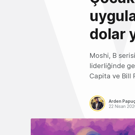
uygula
dolar y
Moshi, B seris
liderliğinde g
Capita ve Bill 
Arden Papu
22 Nisan 202