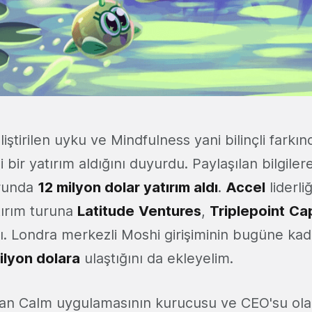
liştirilen uyku ve Mindfulness yani bilinçli farkı
i bir yatırım aldığını duyurdu. Paylaşılan bilgile
urunda
12 milyon dolar yatırım aldı
.
Accel
liderli
tırım turuna
Latitude
Ventures
,
Triplepoint
Cap
ı. Londra merkezli Moshi girişiminin bugüne kad
ilyon dolara
ulaştığını da ekleyelim.
u an Calm uygulamasının kurucusu ve CEO'su ol