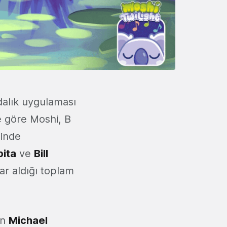
ndalık uygulaması
re göre Moshi, B
ğinde
ita
ve
Bill
ar aldığı toplam
an
Michael