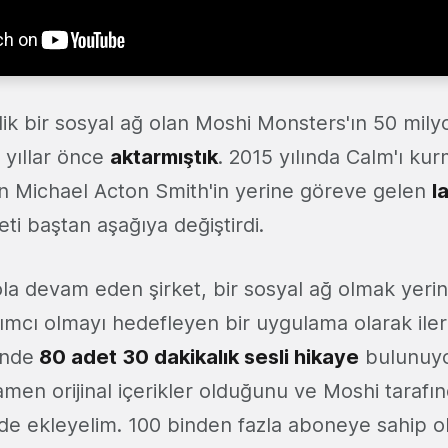
ik bir sosyal ağ olan Moshi Monsters'ın 50 milyo
e yıllar önce
aktarmıştık
. 2015 yılında Calm'ı kur
n Michael Acton Smith'in yerine göreve gelen
I
eti baştan aşağıya değiştirdi.
ola devam eden şirket, bir sosyal ağ olmak yeri
mcı olmayı hedefleyen bir uygulama olarak ilerl
inde
80 adet 30 dakikalık sesli hikaye
bulunuyo
men orijinal içerikler olduğunu ve Moshi tarafın
i de ekleyelim. 100 binden fazla aboneye sahip 