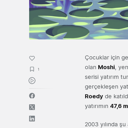
Çocuklar için ge
olan
Moshi
, yen
1
serisi yatırım t
gerçekleşen ya
Roedy
de katıld
yatırımın
47,6 m
2003 yılında ş