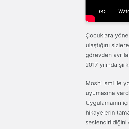
Çocuklara yönel
ulaştığını sizler
görevden ayrıla
2017 yılında şirk
Moshi ismi ile y
uyumasına yardı
Uygulamanın iç
hikayelerin tama
seslendirildiğin