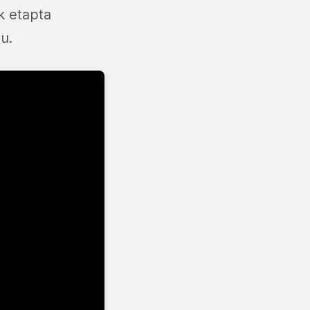
k etapta
u.