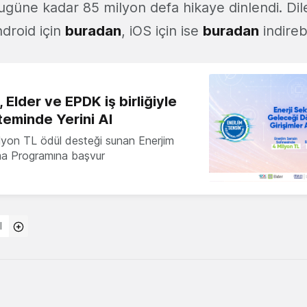
güne kadar 85 milyon defa hikaye dinlendi. Dil
droid için
buradan
, iOS için ise
buradan
indirebi
 Elder ve EPDK iş birliğiyle
teminde Yerini Al
milyon TL ödül desteği sunan Enerjim
ma Programına başvur
l