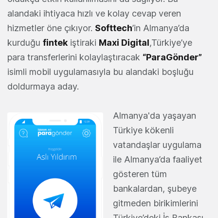
alandaki ihtiyaca hızlı ve kolay cevap veren
hizmetler öne çıkıyor.
Softtech
’in Almanya’da
kurduğu
fintek
iştiraki
Maxi Digital
,Türkiye’ye
para transferlerini kolaylaştıracak
“
ParaGönder
”
isimli mobil uygulamasıyla bu alandaki boşluğu
doldurmaya aday.
Almanya'da yaşayan
Türkiye kökenli
vatandaşlar uygulama
ile Almanya’da faaliyet
gösteren tüm
bankalardan, şubeye
gitmeden birikimlerini
Türkiye’deki İş Bankası