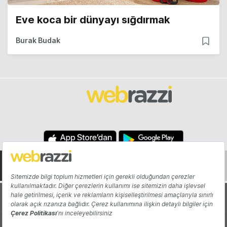
Eve koca bir dünyayı sığdırmak
Burak Budak
Hakkında
Yazarlar
Katkıda Bulun
Reklam